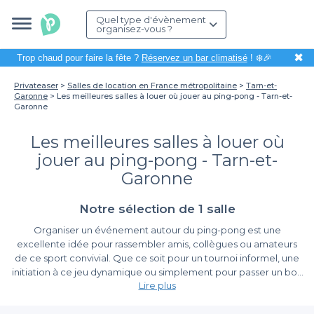
Quel type d'évènement
organisez-vous ?
✖
Trop chaud pour faire la fête ?
Réservez un bar climatisé
! ❄️🎉
Privateaser
Salles de location en France métropolitaine
Tarn-et-
Garonne
Les meilleures salles à louer où jouer au ping-pong - Tarn-et-
Garonne
Les meilleures salles à louer où
jouer au ping-pong - Tarn-et-
Garonne
Notre sélection de 1 salle
Organiser un événement autour du ping-pong est une
excellente idée pour rassembler amis, collègues ou amateurs
de ce sport convivial. Que ce soit pour un tournoi informel, une
initiation à ce jeu dynamique ou simplement pour passer un bon
Lire plus
moment, la location d'une salle adaptée est essentielle. Dans le
Tarn-et-Garonne, vous trouverez des établissements qui sauront
Pourquoi Choisir Privateaser Pour Votre Réservation