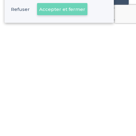
Refuser
Accepter et fermer
Déjà client
Tarn-et-Garonne - Types de lieux
<
Les meilleures salles à louer - Tarn-et-Garonne
Les meilleures salles à louer avec un rooftop - Tarn-et-Ga
À propos de Privateaser
Privateaser Media