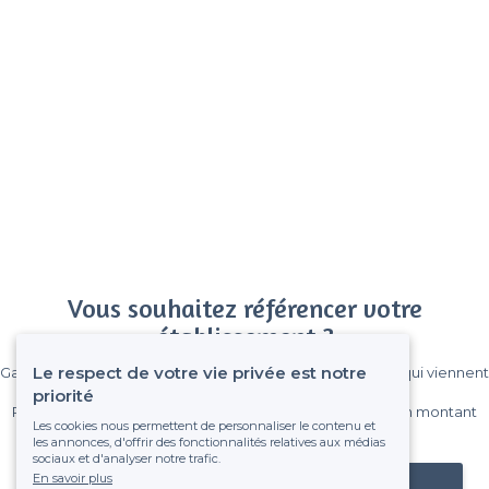
Vous souhaitez référencer votre
établissement ?
Le respect de votre vie privée est notre
Gagnez de nombreux clients parmi le million de visiteurs qui viennent
sur Privateaser chaque mois.
priorité
Pas de commissions et sans engagement, vous payez un montant
Les cookies nous permettent de personnaliser le contenu et
fixe sans risque de voir déraper la facture.
les annonces, d'offrir des fonctionnalités relatives aux médias
sociaux et d'analyser notre trafic.
En savoir plus
Référencer mon établissement