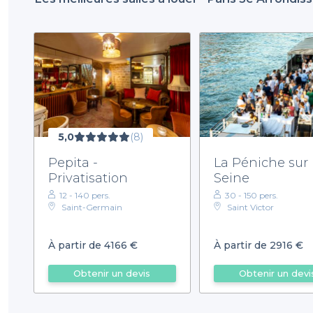
5,0
(8)
Pepita -
La Péniche sur
Privatisation
Seine
12 - 140 pers.
30 - 150 pers.
Saint-Germain
Saint Victor
À partir de 4166 €
À partir de 2916 €
Obtenir un devis
Obtenir un devi