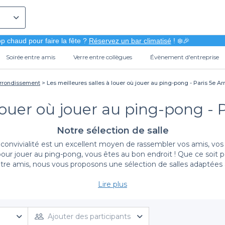
p chaud pour faire la fête ?
Réservez un bar climatisé
! ❄️🎉
Soirée entre amis
Verre entre collègues
Évènement d'entreprise
Arrondissement
Les meilleures salles à louer où jouer au ping-pong - Paris 5e 
 louer où jouer au ping-pong -
Notre sélection de salle
onvivialité est un excellent moyen de rassembler vos amis, vos c
pour jouer au ping-pong, vous êtes au bon endroit ! Que ce soit
tre amis, nous vous proposons une sélection de salles adaptées 
Lire plus
Les avantages de réserver avec Privateaser
us bénéficiez d'une
simplicité
et d'une
diversité
inégalées. Notre
adéquats pour jouer au ping-pong. Que vous cherchiez un espac
Ajouter des participants