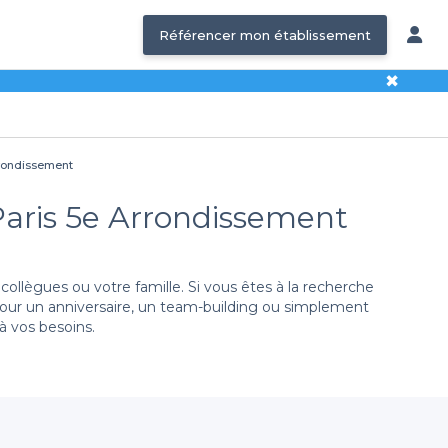
Référencer mon établissement
✖
Arrondissement
 Paris 5e Arrondissement
ollègues ou votre famille. Si vous êtes à la recherche
 pour un anniversaire, un team-building ou simplement
à vos besoins.
 plateforme vous permet d'explorer un large éventail
e central avec une ambiance animée ou un cadre plus