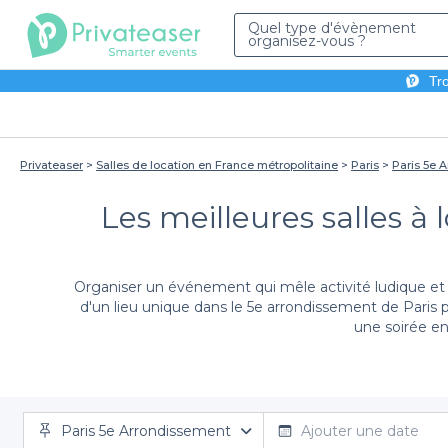
Quel type d'évènement
organisez-vous ?
Tro
Privateaser
Salles de location en France métropolitaine
Paris
Paris 5e 
Les meilleures salles à
Organiser un événement qui mêle activité ludique et c
d'un lieu unique dans le 5e arrondissement de Paris 
une soirée en
En choisissant Privateaser pour votre réservation, vo
Paris 5e Arrondissement
de salles à louer, toutes disposant d'équipements 
Ajouter une date