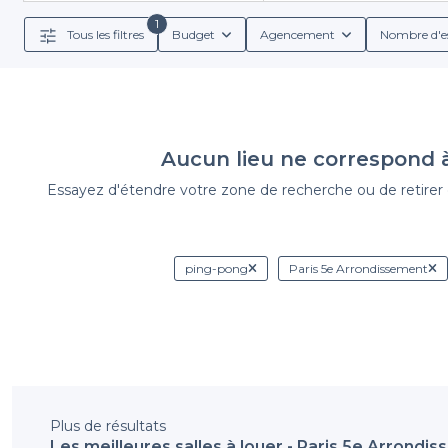
1
Tous les filtres
Budget
Agencement
Nombre d'e
Nos établissements partenaires offrent une multitude d
restauration et de boissons pour agrémenter votre
Aucun lieu ne correspond 
N'hésitez plus et lancez-vous dans l'organisation de 
qu'il vous faut dans le 5e arrondissement. Avec la Se
Essayez d'étendre votre zone de recherche ou de retirer de
Pour découvrir nos suggestions de salles à louer et d
votr
ping-pong
Paris 5e Arrondissement
Plus de résultats
Les meilleures salles à louer - Paris 5e Arrondi