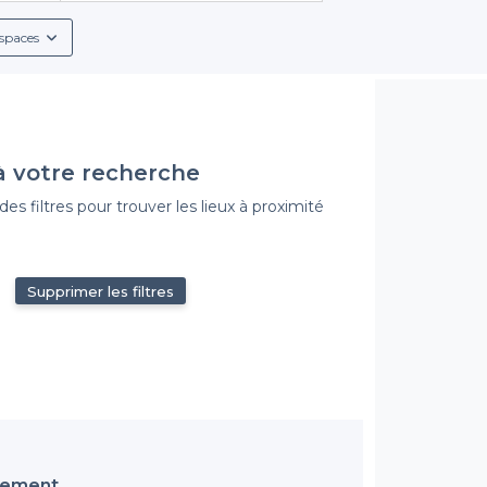
intimiste, nous avons ce qu'il vous faut.
spaces
e services inclus, tels que des conditions de réservation claire
 événement. Vous trouverez également des espaces flexibles pouv
garantissant ainsi une expérience sur mesure.
Osez l'originalité
à votre recherche
votre événement autour du ping-pong ! Que ce soit pour un match 
ine en toile de fond et les ruelles charmantes qui font la beauté 
s filtres pour trouver les lieux à proximité
mémoires.
ébuter votre réservation sans stress, rendez-vous sur notre plate
e disposition. Faites de votre événement une réussite grâce à no
Supprimer les filtres
ssement