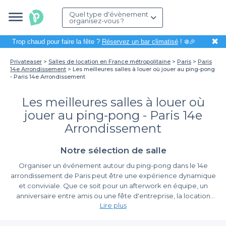
Quel type d'évènement
organisez-vous ?
✖
Trop chaud pour faire la fête ?
Réservez un bar climatisé
! ❄️🎉
Privateaser
Salles de location en France métropolitaine
Paris
Paris
14e Arrondissement
Les meilleures salles à louer où jouer au ping-pong
- Paris 14e Arrondissement
Les meilleures salles à louer où
jouer au ping-pong - Paris 14e
Arrondissement
Notre sélection de salle
Organiser un événement autour du ping-pong dans le 14e
arrondissement de Paris peut être une expérience dynamique
et conviviale. Que ce soit pour un afterwork en équipe, un
anniversaire entre amis ou une fête d'entreprise, la location
Lire plus
d'une salle dédiée à ce sport est une excellente façon de créer
du lien tout en s'amusant. Paris 14e, avec son ambiance
Simplifiez votre réservation avec Privateaser