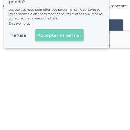
sur Privateaser chaque mois.
priorité
Pas de commissions et sans engagement, vous payez un montant
Les cookies nous permettent de personnaliser le contenu et
fixe sans risque de voir déraper la facture.
les annonces, d'offrir des fonctionnalités relatives aux médias
sociaux et d'analyser notre trafic.
En savoir plus
Référencer mon établissement
Refuser
Accepter et fermer
Déjà client
Essonne - Types de lieux
<
Les meilleures salles à louer - Essonne
Les meilleures boîtes de nuit à louer - Essonne