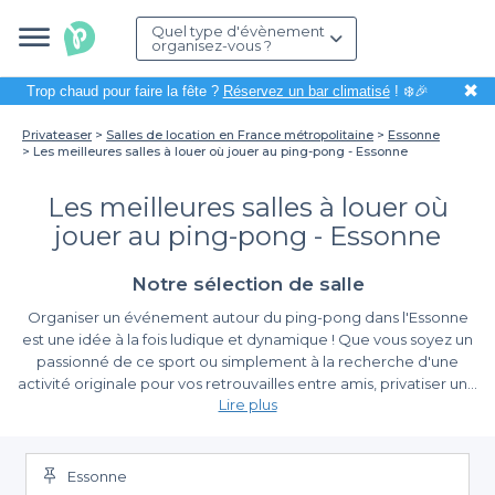
Quel type d'évènement
organisez-vous ?
✖
Trop chaud pour faire la fête ?
Réservez un bar climatisé
! ❄️🎉
Privateaser
Salles de location en France métropolitaine
Essonne
Les meilleures salles à louer où jouer au ping-pong - Essonne
Les meilleures salles à louer où
jouer au ping-pong - Essonne
Notre sélection de salle
Organiser un événement autour du ping-pong dans l'Essonne
est une idée à la fois ludique et dynamique ! Que vous soyez un
passionné de ce sport ou simplement à la recherche d'une
activité originale pour vos retrouvailles entre amis, privatiser une
Lire plus
salle dédiée à cette discipline est une solution enthousiasmante.
En plus de favoriser le divertissement, cela permet de renforcer
Pourquoi choisir Privateaser pour votre réservation ?
les liens entre les participants dans un cadre agréable et
convivial.
Essonne
Lorsque vous envisageez de louer une salle pour jouer au ping-