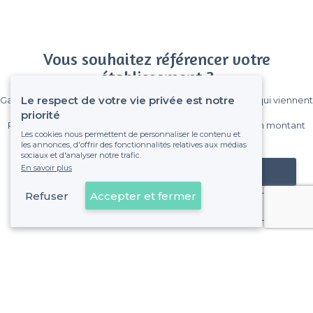
Vous souhaitez référencer votre
établissement ?
Le respect de votre vie privée est notre
Gagnez de nombreux clients parmi le million de visiteurs qui viennent
sur Privateaser chaque mois.
priorité
Pas de commissions et sans engagement, vous payez un montant
Les cookies nous permettent de personnaliser le contenu et
fixe sans risque de voir déraper la facture.
les annonces, d'offrir des fonctionnalités relatives aux médias
sociaux et d'analyser notre trafic.
En savoir plus
Référencer mon établissement
Refuser
Accepter et fermer
Déjà client
Saint-Josse-ten-Noode - Alentours
<
Les meilleures salles à louer avec un piano - Bruxelles