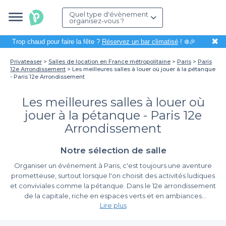
Quel type d'évènement
organisez-vous ?
✖
Trop chaud pour faire la fête ?
Réservez un bar climatisé
! ❄️🎉
Privateaser
Salles de location en France métropolitaine
Paris
Paris
12e Arrondissement
Les meilleures salles à louer où jouer à la pétanque
- Paris 12e Arrondissement
Les meilleures salles à louer où
jouer à la pétanque - Paris 12e
Arrondissement
Notre sélection de salle
Organiser un événement à Paris, c'est toujours une aventure
prometteuse, surtout lorsque l'on choisit des activités ludiques
et conviviales comme la pétanque. Dans le 12e arrondissement
de la capitale, riche en espaces verts et en ambiances
Lire plus
chaleureuses, nous avons référencé pour vous les meilleures
salles à louer où vous pourrez jouer à la pétanque. Que ce soit
Des espaces variés pour tous vos événements