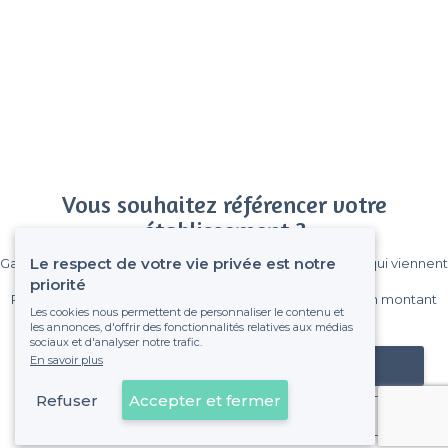
Vous souhaitez référencer votre
établissement ?
Le respect de votre vie privée est notre
Gagnez de nombreux clients parmi le million de visiteurs qui viennent
sur Privateaser chaque mois.
priorité
Pas de commissions et sans engagement, vous payez un montant
Les cookies nous permettent de personnaliser le contenu et
fixe sans risque de voir déraper la facture.
les annonces, d'offrir des fonctionnalités relatives aux médias
sociaux et d'analyser notre trafic.
En savoir plus
Référencer mon établissement
Refuser
Accepter et fermer
Déjà client