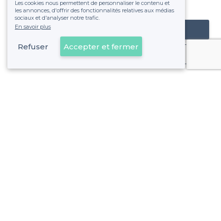
Les cookies nous permettent de personnaliser le contenu et
fixe sans risque de voir déraper la facture.
les annonces, d'offrir des fonctionnalités relatives aux médias
sociaux et d'analyser notre trafic.
En savoir plus
Référencer mon établissement
Refuser
Accepter et fermer
Déjà client
Saint-Étienne - Alentours
<
Les meilleures salles à louer pas chères - Loire
Saint-Étienne - Types de lieux
<
Les meilleures salles à louer - Saint-Étienne
Les meilleures salles à louer avec jardin - Saint-Étienne