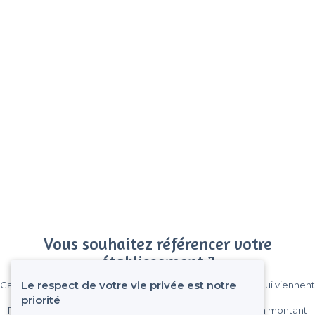
Vous souhaitez référencer votre
établissement ?
Le respect de votre vie privée est notre
Gagnez de nombreux clients parmi le million de visiteurs qui viennent
sur Privateaser chaque mois.
priorité
Pas de commissions et sans engagement, vous payez un montant