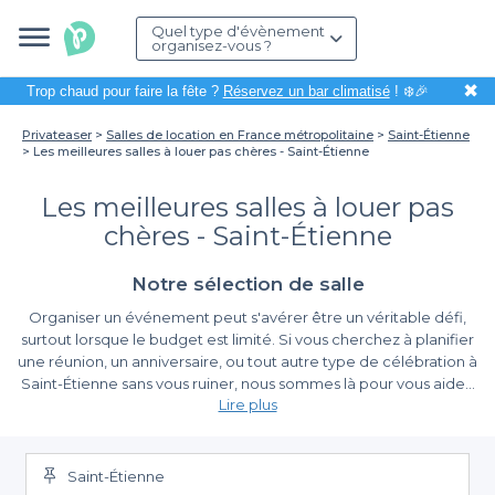
Quel type d'évènement
organisez-vous ?
✖
Trop chaud pour faire la fête ?
Réservez un bar climatisé
! ❄️🎉
Privateaser
Salles de location en France métropolitaine
Saint-Étienne
Les meilleures salles à louer pas chères - Saint-Étienne
Les meilleures salles à louer pas
chères - Saint-Étienne
Notre sélection de salle
Organiser un événement peut s'avérer être un véritable défi,
surtout lorsque le budget est limité. Si vous cherchez à planifier
une réunion, un anniversaire, ou tout autre type de célébration à
Saint-Étienne sans vous ruiner, nous sommes là pour vous aider.
Lire plus
Avec Privateaser, nous vous offrons un large choix de salles à
louer pas chères, parfaitement adaptées à vos besoins et à
Un choix varié de salles accessibles
votre budget.
Saint-Étienne
L'un des grands avantages de notre plateforme est la diversité