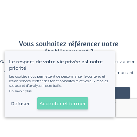
Vous souhaitez référencer votre
établissement ?
Le respect de votre vie privée est notre
Gagnez de nombreux clients parmi le million de visiteurs qui viennent
sur Privateaser chaque mois.
priorité
Pas de commissions et sans engagement, vous payez un montant
Les cookies nous permettent de personnaliser le contenu et
fixe sans risque de voir déraper la facture.
les annonces, d'offrir des fonctionnalités relatives aux médias
sociaux et d'analyser notre trafic.
En savoir plus
Référencer mon établissement
Refuser
Accepter et fermer
Déjà client