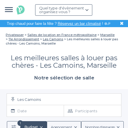
Quel type d'évènement
organisez-vous ?
✖
Trop chaud pour faire la fête ?
Réservez un bar climatisé
! ❄️🎉
Privateaser
Salles de location en France métropolitaine
Marseille
11e Arrondissement
Les Camoins
Les meilleures salles à louer pas
chères - Les Camoins, Marseille
Les meilleures salles à louer pas
chères - Les Camoins, Marseille
Notre sélection de salle
Les Camoins
Date
Participants
1
Budget
Agencement
Nombre d'espaces