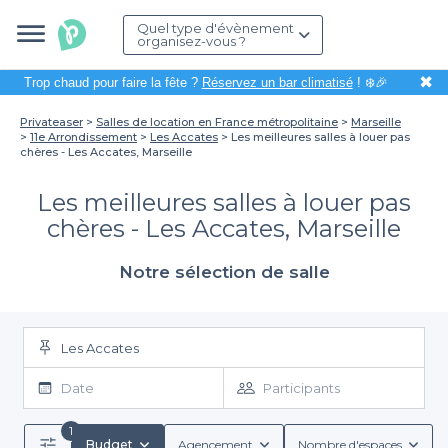
Quel type d'évènement
organisez-vous ?
✖
Trop chaud pour faire la fête ?
Réservez un bar climatisé
! ❄️🎉
Privateaser
Salles de location en France métropolitaine
Marseille
11e Arrondissement
Les Accates
Les meilleures salles à louer pas
chères - Les Accates, Marseille
Les meilleures salles à louer pas
chères - Les Accates, Marseille
Notre sélection de salle
Les Accates
Date
Participants
1
Budget
Agencement
Nombre d'espaces