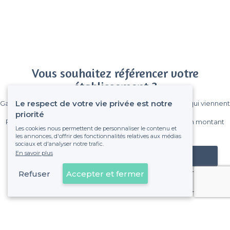
Vous souhaitez référencer votre
établissement ?
Le respect de votre vie privée est notre
Gagnez de nombreux clients parmi le million de visiteurs qui viennent
sur Privateaser chaque mois.
priorité
Pas de commissions et sans engagement, vous payez un montant
Les cookies nous permettent de personnaliser le contenu et
fixe sans risque de voir déraper la facture.
les annonces, d'offrir des fonctionnalités relatives aux médias
sociaux et d'analyser notre trafic.
En savoir plus
Référencer mon établissement
Refuser
Accepter et fermer
Déjà client