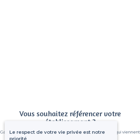
Vous souhaitez référencer votre
établissement ?
Le respect de votre vie privée est notre
Gagnez de nombreux clients parmi le million de visiteurs qui viennent
sur Privateaser chaque mois.
priorité