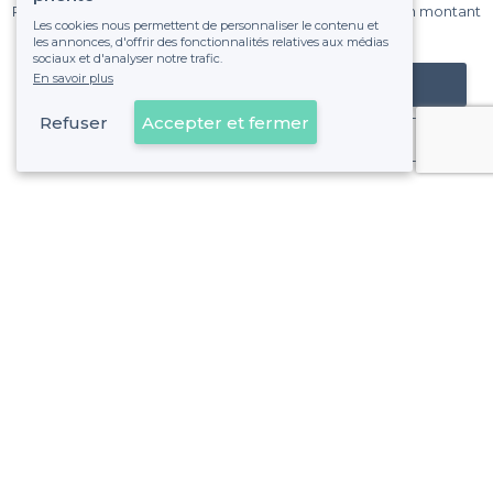
Pas de commissions et sans engagement, vous payez un montant
Les cookies nous permettent de personnaliser le contenu et
fixe sans risque de voir déraper la facture.
les annonces, d'offrir des fonctionnalités relatives aux médias
sociaux et d'analyser notre trafic.
En savoir plus
Référencer mon établissement
Refuser
Accepter et fermer
Déjà client
Bruxelles Nord / Port de Bruxelles - Alentours
<
Les meilleures salles à louer pas chères - Bruxelles
Bruxelles Nord / Port de Bruxelles - Types de lieux
<
Les meilleures salles à louer - Bruxelles Nord / Port de Bruxelles
Les meilleures salles à louer où jouer à la pétanque - Bruxe