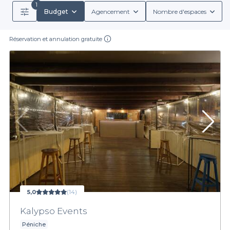
1
Budget
Agencement
Nombre d'espaces
Réservation et annulation gratuite
5,0
(14)
Kalypso Events
Péniche