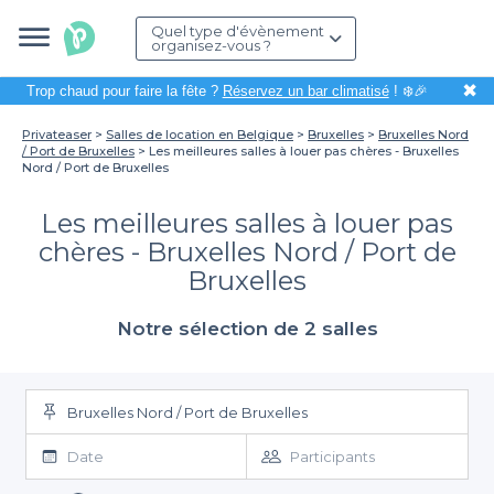
Quel type d'évènement
organisez-vous ?
✖
Trop chaud pour faire la fête ?
Réservez un bar climatisé
! ❄️🎉
Privateaser
Salles de location en Belgique
Bruxelles
Bruxelles Nord
/ Port de Bruxelles
Les meilleures salles à louer pas chères - Bruxelles
Nord / Port de Bruxelles
Les meilleures salles à louer pas
chères - Bruxelles Nord / Port de
Bruxelles
Notre sélection de 2 salles
Bruxelles Nord / Port de Bruxelles
Date
Participants