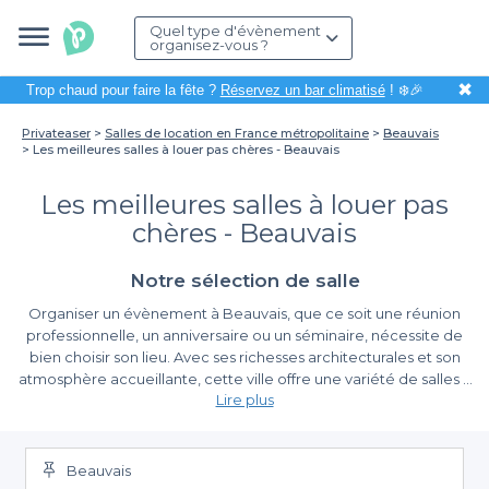
Quel type d'évènement
organisez-vous ?
✖
Trop chaud pour faire la fête ?
Réservez un bar climatisé
! ❄️🎉
Privateaser
Salles de location en France métropolitaine
Beauvais
Les meilleures salles à louer pas chères - Beauvais
Les meilleures salles à louer pas
chères - Beauvais
Notre sélection de salle
Organiser un évènement à Beauvais, que ce soit une réunion
professionnelle, un anniversaire ou un séminaire, nécessite de
bien choisir son lieu. Avec ses richesses architecturales et son
atmosphère accueillante, cette ville offre une variété de salles à
Lire plus
louer qui sauront répondre à toutes vos attentes. Si votre
budget est maîtrisé, ne vous inquiétez pas : nous avons
Trouver le lieu idéal avec Privateaser
sélectionné pour vous les meilleures salles à louer pas chères à
Beauvais.
Beauvais
Nous savons que la location d'une salle peut rapidement devenir