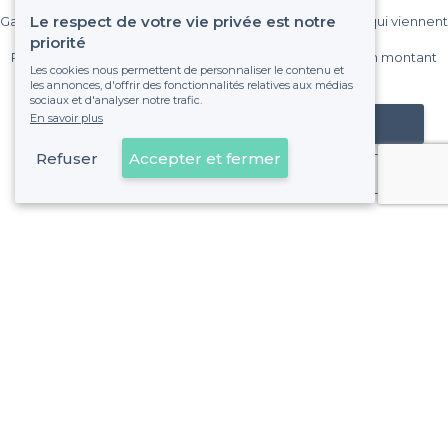
Le respect de votre vie privée est notre
Gagnez de nombreux clients parmi le million de visiteurs qui viennent
sur Privateaser chaque mois.
priorité
Pas de commissions et sans engagement, vous payez un montant
Les cookies nous permettent de personnaliser le contenu et
fixe sans risque de voir déraper la facture.
les annonces, d'offrir des fonctionnalités relatives aux médias
sociaux et d'analyser notre trafic.
En savoir plus
Référencer mon établissement
Refuser
Accepter et fermer
Déjà client
Beauvais - Alentours
<
Les meilleures salles à louer pas chères - Oise
Beauvais - Types de lieux
<
Les meilleures salles à louer - Beauvais
À propos de Privateaser