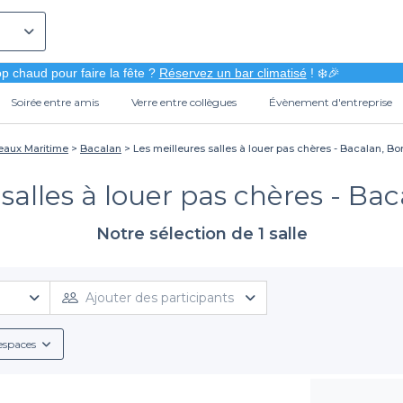
p chaud pour faire la fête ?
Réservez un bar climatisé
! ❄️🎉
Soirée entre amis
Verre entre collègues
Évènement d'entreprise
eaux Maritime
Bacalan
Les meilleures salles à louer pas chères - Bacalan, B
 salles à louer pas chères - Ba
Notre sélection de 1 salle
Ajouter des participants
espaces