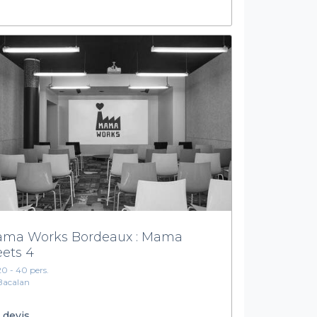
ma Works Bordeaux : Mama
ets 4
20 - 40 pers.
Bacalan
 devis