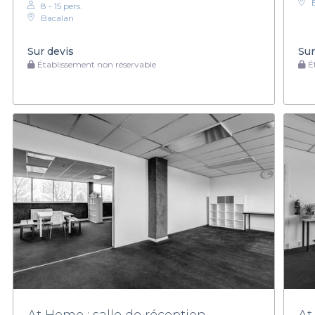
8 - 15 pers.
Bacalan
Sur devis
Sur
Établissement non réservable
Ét
At Home : salle de réception
At