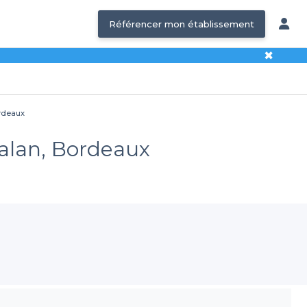
Référencer mon établissement
✖
ordeaux
calan, Bordeaux