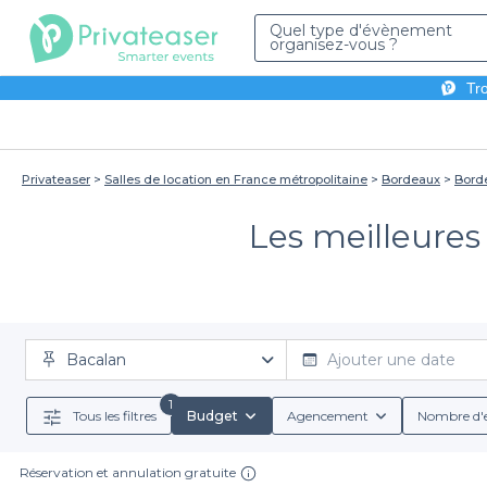
Quel type d'évènement
organisez-vous ?
Tro
Privateaser
Salles de location en France métropolitaine
Bordeaux
Bord
Les meilleures
Bacalan
Ajouter une date
1
Tous les filtres
Budget
Agencement
Nombre d'
Réservation et annulation gratuite