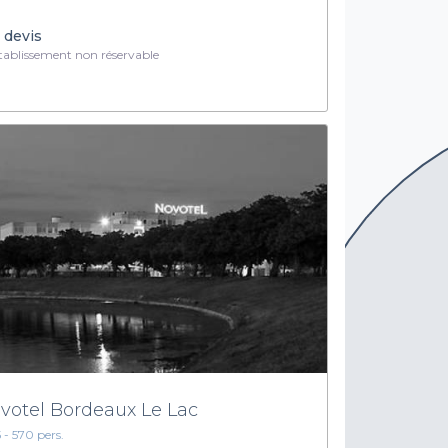
 devis
ablissement non réservable
votel Bordeaux Le Lac
5 - 570 pers.