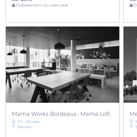
Établissement non réservable
Ét
Mama Works Bordeaux : Mama Loft
Me
70 - 150 pers.
Bacalan