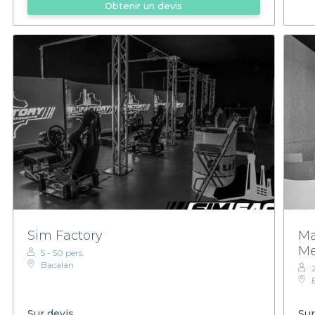
Obtenir un devis
Sim Factory
Ma
Me
5 - 50 pers.
Bacalan
Sur devis
Sur