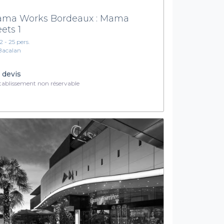
ma Works Bordeaux : Mama
ets 1
2 - 25 pers.
Bacalan
 devis
ablissement non réservable