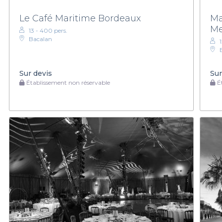
Le Café Maritime Bordeaux
Ma
Me
13 - 400 pers.
Bacalan
1
Sur devis
Sur
Établissement non réservable
Ét