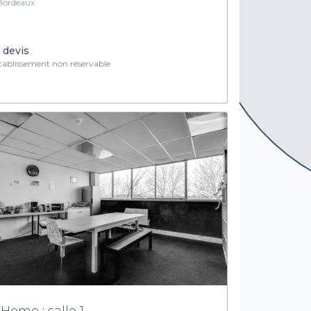
Bordeaux
 devis
ablissement non réservable
 Home : salle 1