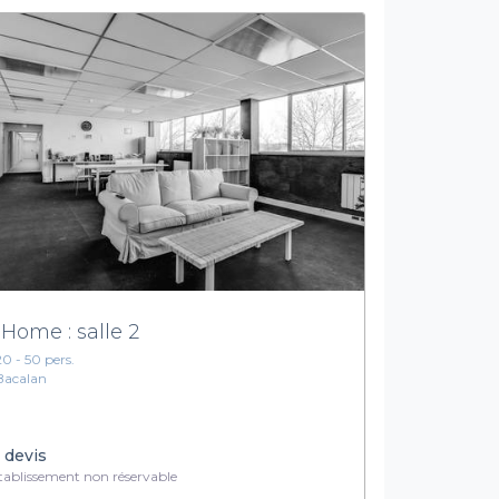
 Home : salle 2
20 - 50 pers.
Bacalan
 devis
ablissement non réservable