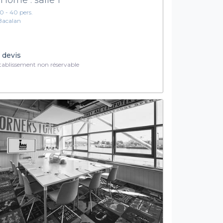
10 - 40 pers.
Bacalan
 devis
ablissement non réservable