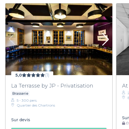
5,0
(1)
La Terrasse by JP - Privatisation
At
Brasserie
5 - 300 pers.
Quartier des Chartrons
Sur
Sur devis
Ét