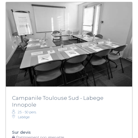
Campanile Toulouse Sud - Labege
Innopole
25 - 50 pers.
Labège
Sur devis
Établissement non réservable