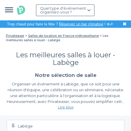
Quel type d'évènement
organisez-vous ?
✖
Trop chaud pour faire la fête ?
Réservez un bar climatisé
! ❄️🎉
Privateaser
Salles de location en France métropolitaine
Les
meilleures salles à louer - Labège
Les meilleures salles à louer -
Labège
Notre sélection de salle
Organiser un événement à Labège, que ce soit pour une
réunion d'équipe, une célébration ou un séminaire, nécessite
une attention particulière à l'organisation et à la logistique.
Heureusement, avec Privateaser, vous pouvez simplifier cette
Lire plus
tâche et vous concentrer sur ce qui compte réellement :
l'expérience que vous allez offrir à vos invités. Labège, avec son
La simplicité de la réservation avec Privateaser
ambiance dynamique et sa proximité avec Toulouse, offre une
variété de salles adaptées à tous types d'événements.
Labège
Sur notre plateforme, nous vous proposons une large sélection