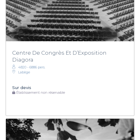
Centre De Congrès Et D’Exposition
Diagora
4820 - 6886 pers.
Labège
Sur devis
Établissement non réservable