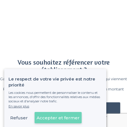
Vous souhaitez référencer votre
établissement ?
Le respect de votre vie privée est notre
Gagnez de nombreux clients parmi le million de visiteurs qui viennent
sur Privateaser chaque mois.
priorité
Pas de commissions et sans engagement, vous payez un montant
Les cookies nous permettent de personnaliser le contenu et
fixe sans risque de voir déraper la facture.
les annonces, d'offrir des fonctionnalités relatives aux médias
sociaux et d'analyser notre trafic.
En savoir plus
Référencer mon établissement
Refuser
Accepter et fermer
Déjà client