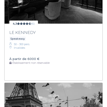
4,3
(6)
LE KENNEDY
Speakeasy
50 - 300 pers.
Invalides
À partir de
6000 €
Établissement non réservable