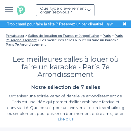
Quel type d'évènement
organisez-vous ?
✖
Trop chaud pour faire la fête ?
Réservez un bar climatisé
! ❄️🎉
Privateaser
Salles de location en France métropolitaine
Paris
Paris
7e Arrondissement
Les meilleures salles à louer où faire un karaoke -
Paris 7e Arrondissement
Les meilleures salles à louer où
faire un karaoke - Paris 7e
Arrondissement
Notre sélection de 7 salles
Organiser une soirée karaoké dans le 7e arrondissement de
Paris est une idée qui promet d'allier ambiance festive et
convivialité. Que ce soit pour un anniversaire, un teambuilding
ou simplement pour passer un bon moment entre amis, louer
Lire plus
une salle adaptée à cette activité est essentiel. Grâce à notre
plateforme, vous pouvez facilement trouver des lieux qui
Un outil de réservation simple et efficace