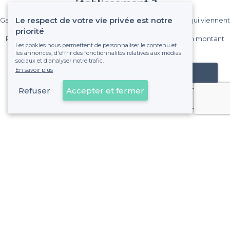
établissement ?
Le respect de votre vie privée est notre
Gagnez de nombreux clients parmi le million de visiteurs qui viennent
sur Privateaser chaque mois.
priorité
Pas de commissions et sans engagement, vous payez un montant
Les cookies nous permettent de personnaliser le contenu et
fixe sans risque de voir déraper la facture.
les annonces, d'offrir des fonctionnalités relatives aux médias
sociaux et d'analyser notre trafic.
En savoir plus
Référencer mon établissement
Refuser
Accepter et fermer
Déjà client
Paris 7e Arrondissement - Alentours
<
Top Salle privée pour karaoké à Paris
>
Les meilleures salles à louer où faire un karaoke - Quart
>
Les meilleures salles à louer où faire un karaoke - Quartier
>
Les meilleures salles à louer où faire un karaoke - Quartie
>
Les meilleures salles à louer où faire un karaoke - Quartie