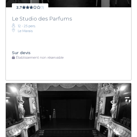
2,7
(1)
Le Studio des Parfums
12 - 25 pers.
Le Marais
Sur devis
Établissement non réservable