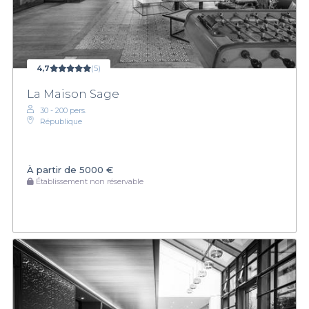
4,7
(5)
La Maison Sage
30 - 200 pers.
République
À partir de
5000 €
Établissement non réservable