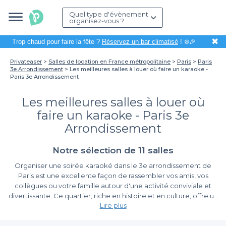
Quel type d'évènement
organisez-vous ?
✖
Trop chaud pour faire la fête ?
Réservez un bar climatisé
! ❄️🎉
Privateaser
Salles de location en France métropolitaine
Paris
Paris
3e Arrondissement
Les meilleures salles à louer où faire un karaoke -
Paris 3e Arrondissement
Les meilleures salles à louer où
faire un karaoke - Paris 3e
Arrondissement
Notre sélection de 11 salles
Organiser une soirée karaoké dans le 3e arrondissement de
Paris est une excellente façon de rassembler vos amis, vos
collègues ou votre famille autour d'une activité conviviale et
divertissante. Ce quartier, riche en histoire et en culture, offre un
Lire plus
cadre idéal pour une nuit inoubliable rythmée par vos chansons
préférées. Que vous soyez amateurs de pop, de rock ou de
La simplicité de la réservation avec Privateaser