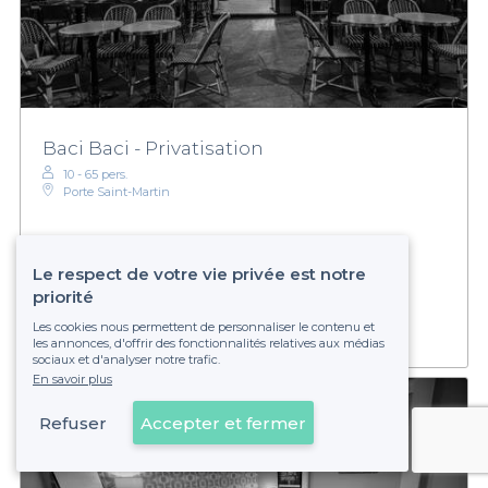
Baci Baci - Privatisation
10 - 65 pers.
Porte Saint-Martin
À partir de
54 €
Le respect de votre vie privée est notre
Établissement non réservable
priorité
Les cookies nous permettent de personnaliser le contenu et
les annonces, d'offrir des fonctionnalités relatives aux médias
sociaux et d'analyser notre trafic.
En savoir plus
Refuser
Accepter et fermer
Voir sur la carte