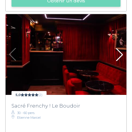
Obtenir un devis
5,0
(2)
Sacré Frenchy ! Le Boudoir
30 - 60 pers.
Etienne Marcel