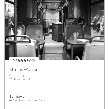
3,6
(1)
Stan & Walter
20 - 50 pers.
Porte Saint Denis
Sur devis
Établissement non réservable