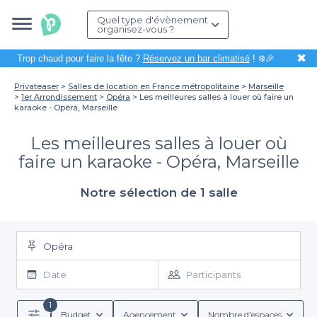
Quel type d'évènement
organisez-vous ?
✖
Trop chaud pour faire la fête ?
Réservez un bar climatisé
! ❄️🎉
Privateaser
Salles de location en France métropolitaine
Marseille
1er Arrondissement
Opéra
Les meilleures salles à louer où faire un
karaoke - Opéra, Marseille
Les meilleures salles à louer où
faire un karaoke - Opéra, Marseille
Notre sélection de 1 salle
Opéra
Date
Participants
1
Budget
Agencement
Nombre d'espaces