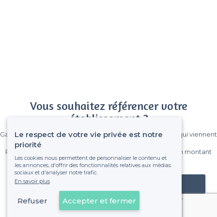
Vous souhaitez référencer votre
établissement ?
Le respect de votre vie privée est notre
Gagnez de nombreux clients parmi le million de visiteurs qui viennent
sur Privateaser chaque mois.
priorité
Pas de commissions et sans engagement, vous payez un montant
Les cookies nous permettent de personnaliser le contenu et
fixe sans risque de voir déraper la facture.
les annonces, d'offrir des fonctionnalités relatives aux médias
sociaux et d'analyser notre trafic.
En savoir plus
Référencer mon établissement
Refuser
Accepter et fermer
Déjà client