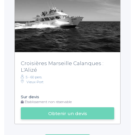
Croisières Marseille Calanques :
L'Alizé
5 - 60 pers.
Vieux-Port
Sur devis
Établissement non réservable
Obtenir un devis