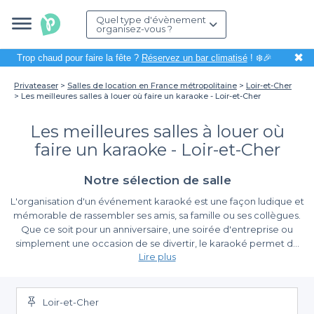
Quel type d'évènement
organisez-vous ?
✖
Trop chaud pour faire la fête ?
Réservez un bar climatisé
! ❄️🎉
Privateaser
Salles de location en France métropolitaine
Loir-et-Cher
Les meilleures salles à louer où faire un karaoke - Loir-et-Cher
Les meilleures salles à louer où
faire un karaoke - Loir-et-Cher
Notre sélection de salle
L'organisation d'un événement karaoké est une façon ludique et
mémorable de rassembler ses amis, sa famille ou ses collègues.
Que ce soit pour un anniversaire, une soirée d'entreprise ou
simplement une occasion de se divertir, le karaoké permet de
Lire plus
créer des souvenirs inoubliables. Dans le département du Loir-
et-Cher, nous vous proposons un large choix de salles à louer
Un choix varié de salles adaptées au karaoké
adaptées à cette activité, alliant ambiance festive et
équipements adaptés.
Loir-et-Cher
Sur Privateaser, nous avons sélectionné pour vous les meilleures