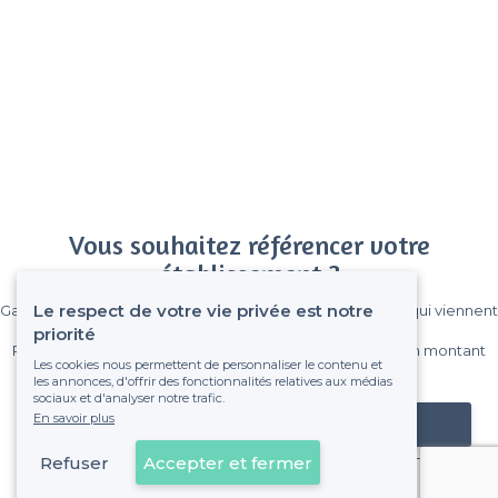
Vous souhaitez référencer votre
établissement ?
Le respect de votre vie privée est notre
Gagnez de nombreux clients parmi le million de visiteurs qui viennent
sur Privateaser chaque mois.
priorité
Pas de commissions et sans engagement, vous payez un montant
Les cookies nous permettent de personnaliser le contenu et
fixe sans risque de voir déraper la facture.
les annonces, d'offrir des fonctionnalités relatives aux médias
sociaux et d'analyser notre trafic.
En savoir plus
Référencer mon établissement
Refuser
Accepter et fermer
Déjà client