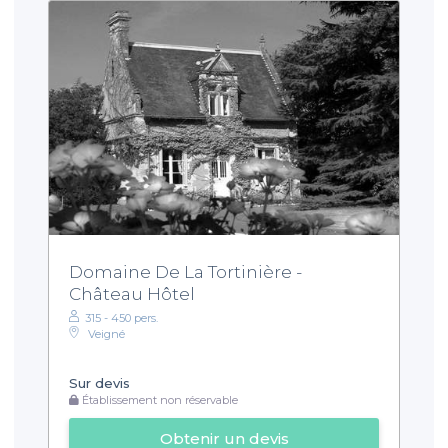
Domaine De La Tortinière -
Château Hôtel
315 - 450 pers.
Veigné
Sur devis
Établissement non réservable
Obtenir un devis