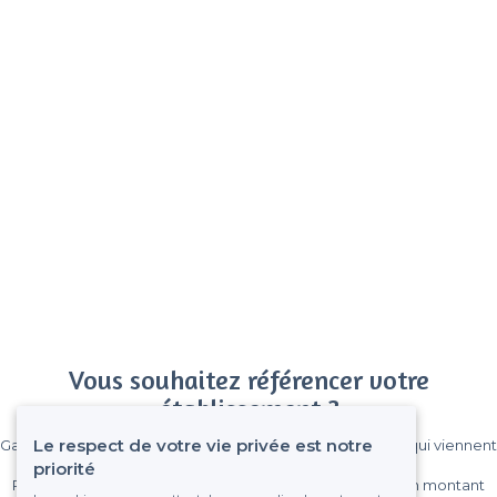
Vous souhaitez référencer votre
établissement ?
Le respect de votre vie privée est notre
Gagnez de nombreux clients parmi le million de visiteurs qui viennent
sur Privateaser chaque mois.
priorité
Pas de commissions et sans engagement, vous payez un montant