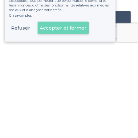
Les cookies nous permettent de personnaliser le contenu et
fixe sans risque de voir déraper la facture.
les annonces, d'offrir des fonctionnalités relatives aux médias
sociaux et d'analyser notre trafic.
En savoir plus
Référencer mon établissement
Refuser
Accepter et fermer
Déjà client
Le Perreux-sur-Marne - Alentours
<
Les meilleures salles à louer où faire un karaoke - Val-de-Marne
Le Perreux-sur-Marne - Types de lieux
<
Les meilleures salles à louer - Le Perreux-sur-Marne
Les meilleures salles à louer où jouer au ping-pong - Le P