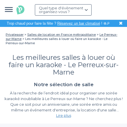
Quel type d'évènement
organisez-vous ?
✖
Trop chaud pour faire la fête ?
Réservez un bar climatisé
! ❄️🎉
Privateaser
Salles de location en France métropolitaine
Le Perreux-
sur-Marne
Les meilleures salles à louer où faire un karaoke - Le
Perreux-sur-Marne
Les meilleures salles à louer où
faire un karaoke - Le Perreux-sur-
Marne
Notre sélection de salle
À la recherche de l’endroit idéal pour organiser une soirée
karaoké inoubliable à Le Perreux-sur-Marne ? Ne cherchez plus !
Que ce soit pour un anniversaire, une soirée entre amis ou
même un événement d'entreprise, la location d'une salle
Lire plus
équipée pour un karaoké est une option divertissante qui
promet de créer des souvenirs mémorables.
Une solution simple pour votre réservation