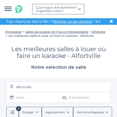
Quel type d'évènement
organisez-vous ?
✖
Trop chaud pour faire la fête ?
Réservez un bar climatisé
! ❄️🎉
Privateaser
Salles de location en France métropolitaine
Alfortville
Les meilleures salles à louer où faire un karaoke - Alfortville
Les meilleures salles à louer où
faire un karaoke - Alfortville
Notre sélection de salle
Alfortville
Date
Participants
1
Budget
Agencement
Nombre d'espaces