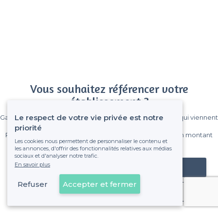
Vous souhaitez référencer votre
établissement ?
Le respect de votre vie privée est notre
Gagnez de nombreux clients parmi le million de visiteurs qui viennent
sur Privateaser chaque mois.
priorité
Pas de commissions et sans engagement, vous payez un montant
Les cookies nous permettent de personnaliser le contenu et
fixe sans risque de voir déraper la facture.
les annonces, d'offrir des fonctionnalités relatives aux médias
sociaux et d'analyser notre trafic.
En savoir plus
Référencer mon établissement
Refuser
Accepter et fermer
Déjà client