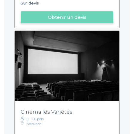
Sur devis
Obtenir un devis
Cinéma les Variétés
10 - 186 pers.
Belsunce