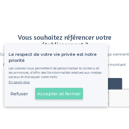
Vous souhaitez référencer votre
établissement ?
Le respect de votre vie privée est notre
Gagnez de nombreux clients parmi le million de visiteurs qui viennent
sur Privateaser chaque mois.
priorité
Pas de commissions et sans engagement, vous payez un montant
Les cookies nous permettent de personnaliser le contenu et
fixe sans risque de voir déraper la facture.
les annonces, d'offrir des fonctionnalités relatives aux médias
sociaux et d'analyser notre trafic.
En savoir plus
Référencer mon établissement
Refuser
Accepter et fermer
Déjà client
2e Arrondissement - Alentours