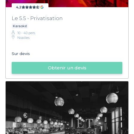
4,2
Le 5.5 - Privatisation
Karaoké
10 - 40 pers.
Noailles
Sur devis
Obtenir un devis