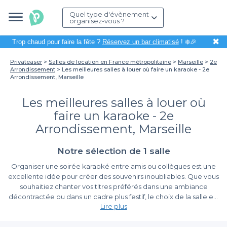
Quel type d'évènement
organisez-vous ?
✖
Trop chaud pour faire la fête ?
Réservez un bar climatisé
! ❄️🎉
Privateaser
Salles de location en France métropolitaine
Marseille
2e
Arrondissement
Les meilleures salles à louer où faire un karaoke - 2e
Arrondissement, Marseille
Les meilleures salles à louer où
faire un karaoke - 2e
Arrondissement, Marseille
Notre sélection de 1 salle
Organiser une soirée karaoké entre amis ou collègues est une
excellente idée pour créer des souvenirs inoubliables. Que vous
souhaitiez chanter vos titres préférés dans une ambiance
décontractée ou dans un cadre plus festif, le choix de la salle est
Lire plus
essentiel. Dans le 2e arrondissement de Marseille, vous allez
découvrir une sélection de salles à louer qui répondent
Un large choix de salles à louer