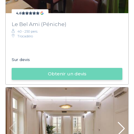
4,6
Le Bel Ami (Péniche)
40 - 250 pers.
Trocadéro
Sur devis
Obtenir un devis