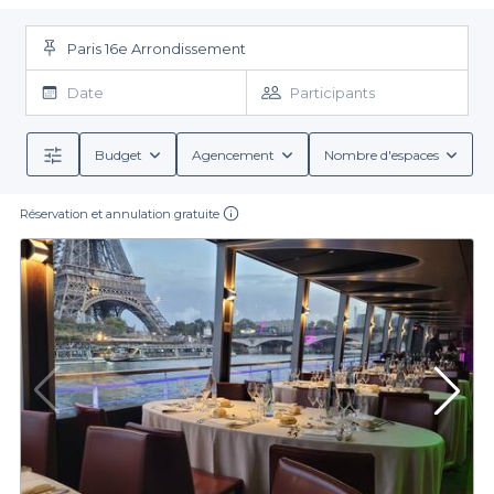
vous souhaitiez animer une session de brainstorming ou planifier
Trouver la salle idéale avec Privateaser
un moment de partage de connaissances, le bon lieu est
essentiel pour garantir le succès de votre événement.
Paris 16e Arrondissement
Sur Privateaser, nous vous simplifions la tâche en référençant les
meilleures salles à louer dans le 16e arrondissement. La diversité
Date
Participants
de notre sélection vous permet d'accéder à des espaces
adaptés à vos besoins spécifiques, que vous recherchiez une
ambiance formelle ou plus décontractée. Chaque salle offre des
Budget
Agencement
Nombre d'espaces
conditions de réservation claires et des équipements variés
En outre, nous proposons une gamme étendue de services
inclus lors de votre réservation, tels que des options de repas sur
pour assurer le bon déroulement de votre journée d'étude.
mesure, des pauses-café revigorantes et des options de
Réservation et annulation gratuite
boissons adaptées à toutes vos attentes. Grâce à notre
plateforme, vous pouvez comparer facilement les différentes
offres et choisir celle qui correspond le mieux à votre vision.
Réalisez votre projet dès aujourd'hui
Nous vous encourageons à explorer notre sélection de salles
dans le 16e arrondissement. Grâce à Privateaser, la planification
de votre journée d'étude devient un jeu d'enfant. Rendez-vous
sur notre site pour découvrir les différents établissements
disponibles et procéder à votre réservation en quelques clics.
Miser sur l'organisation, c'est garantir le succès futur de votre
équipe !