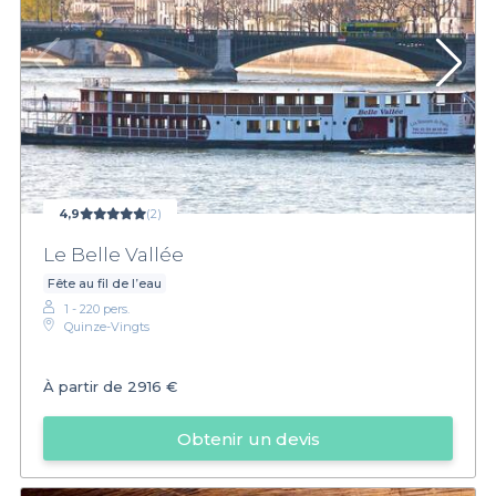
4,9
(2)
Le Belle Vallée
Fête au fil de l’eau
1 - 220 pers.
Quinze-Vingts
À partir de
2916 €
Obtenir un devis