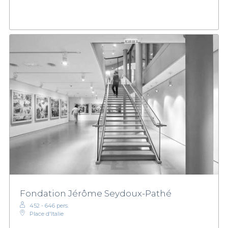
Fondation Jérôme Seydoux-Pathé
452 - 646 pers.
Place d'Italie