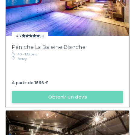
4,7
(3)
Péniche La Baleine Blanche
40 - 180 pers.
Bercy
À partir de
1666 €
Obtenir un devis