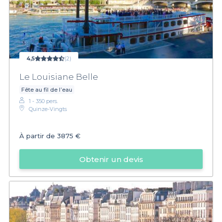
4,5
(2)
Le Louisiane Belle
Fête au fil de l’eau
1 - 350 pers.
Quinze-Vingts
À partir de
3875 €
Obtenir un devis