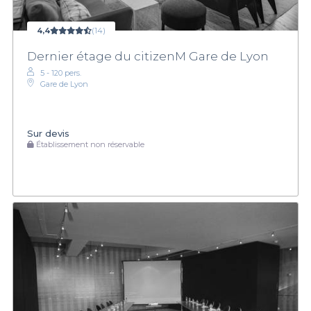
4,4
(14)
Dernier étage du citizenM Gare de Lyon
5 - 120 pers.
Gare de Lyon
Sur devis
Établissement non réservable