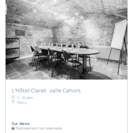
L'Hôtel Claret : salle Cahors
5 - 20 pers.
Bercy
Sur devis
Établissement non réservable