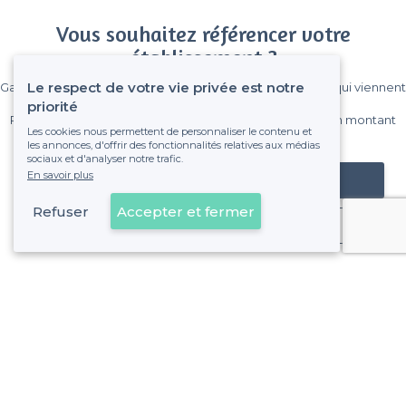
Vous souhaitez référencer votre
établissement ?
Le respect de votre vie privée est notre
Gagnez de nombreux clients parmi le million de visiteurs qui viennent
sur Privateaser chaque mois.
priorité
Pas de commissions et sans engagement, vous payez un montant
Les cookies nous permettent de personnaliser le contenu et
fixe sans risque de voir déraper la facture.
les annonces, d'offrir des fonctionnalités relatives aux médias
sociaux et d'analyser notre trafic.
En savoir plus
Référencer mon établissement
Refuser
Accepter et fermer
Déjà client
Mulhouse - Alentours
<
Les meilleures salles à louer pour une journée d’étude - Haut-Rhin
Mulhouse - Types d'évènements
<
Les meilleures salles à louer - Mulhouse