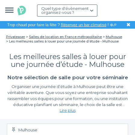
Quel type d'évènement
organisez-vous ?
✖
Trop chaud pour faire la fête ?
Réservez un bar climatisé
! ❄️🎉
Privateaser
Salles de location en France métropolitaine
Mulhouse
Les meilleures salles à louer pour une journée d’étude - Mulhouse
Les meilleures salles à louer pour
une journée d’étude - Mulhouse
Notre sélection de salle pour votre séminaire
Organiser une journée d’étude à Mulhouse peut être une
véritable aventure. Que vous soyez une entreprise souhaitant
rassembler vos équipes pour une formation, ou une institution
éducative planifiant un séminaire, le choix de la salle est
Lire plus
essentiel pour garantir le succès de votre événement. À
Mulhouse, vous avez l'opportunité de découvrir des espaces
La simplicité de la réservation avec Privateaser
uniques propices à la concentration et à l’échange d’idées.
Mulhouse
Grâce à Privateaser, organiser votre journée d’étude devient un