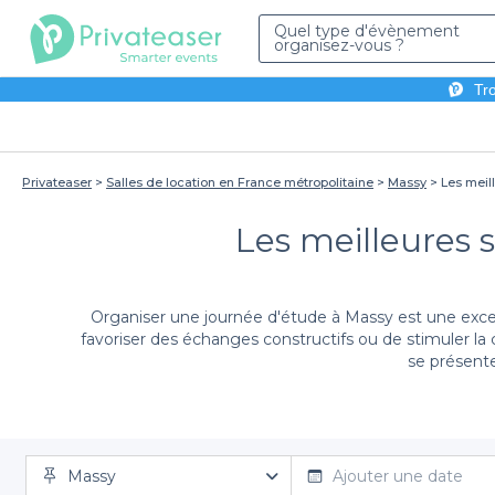
Quel type d'évènement
organisez-vous ?
Tro
Privateaser
Salles de location en France métropolitaine
Massy
Les meil
Les meilleures 
Organiser une journée d'étude à Massy est une excell
favoriser des échanges constructifs ou de stimuler la c
se présent
Avec Privateaser, la planification de votre journée
Massy
adaptées à vos besoins spécifiques. Que vous recherch
Ajouter une date