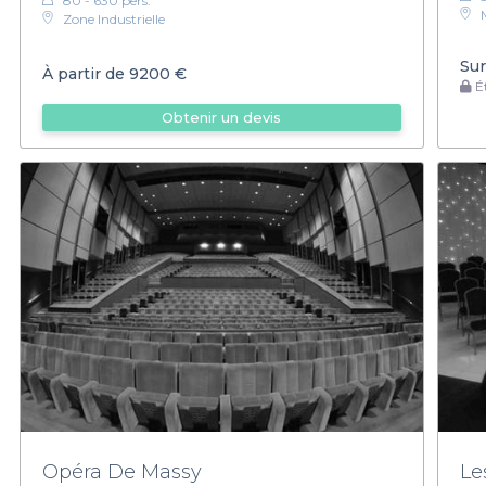
80 - 630 pers.
Zone Industrielle
Sur
À partir de
9200 €
Ét
Obtenir un devis
Opéra De Massy
Le