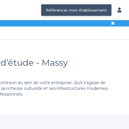
Référencer mon établissement
✖
 d’étude - Massy
hésion au sein de votre entreprise. Qu'il s'agisse de
 sa richesse culturelle et ses infrastructures modernes,
essionnels.
 offre l'accès à une
large gamme de salles à louer
,
ous trouverez forcément l'endroit qui correspond à vos