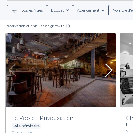
attentes. De plus, nous vous fournissons toutes 
Tous les filtres
Budget
Agencement
Nombre d'e
En choisissant Privateaser, vous bénéficiez égalemen
que votre journée d'étude soit à la fois productive e
Réservation et annulation gratuite
Massy, située à proximité des grands axes et riche 
notre réseau de partenaires, vous vous assurez d'une 
Il ne vous reste plus qu'à explorer notre sélection de 
Le Pablo - Privatisation
Ch
Pa
Salle séminaire