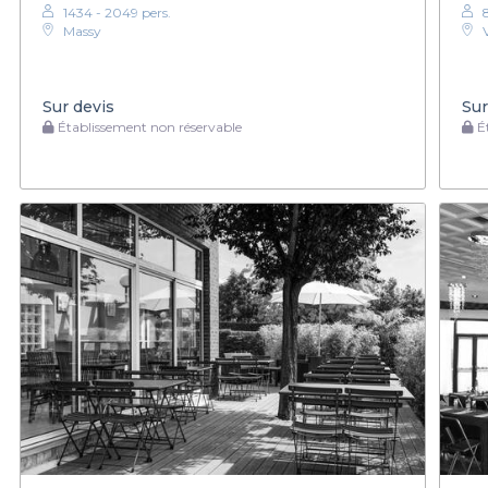
1434 - 2049 pers.
Massy
Sur devis
Sur
Établissement non réservable
Ét