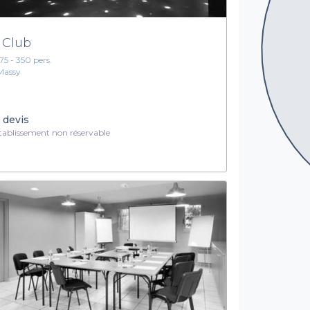
 Club
175 - 350 pers.
Massy
 devis
ablissement non réservable