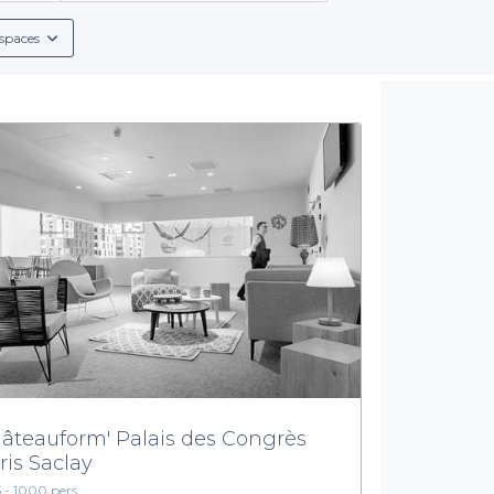
les informations nécessaires pour chaque salle : conditions de ré
agencements personnalisables.
spaces
t d'
offres variées
en matière de restauration. Des pauses café 
t agréable. Les établissements partenaires proposent des menus a
convivialité.
Un cadre stimulant pour votre séminaire
en commodités, représente un cadre stimulant pour accueillir vos
expérience fluide, sans tracas d'organisation. En un clic, emp
dans une salle près de chez vous.
salles à louer à Massy sur Privateaser. N'attendez plus pour donner
âteauform' Palais des Congrès
ris Saclay
5 - 1000 pers.