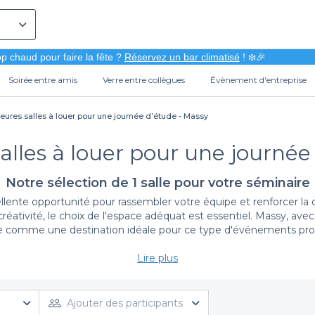
p chaud pour faire la fête ?
Réservez un bar climatisé
! ❄️🎉
Soirée entre amis
Verre entre collègues
Évènement d'entreprise
leures salles à louer pour une journée d’étude - Massy
salles à louer pour une journée
Notre sélection de 1 salle pour votre séminaire
ente opportunité pour rassembler votre équipe et renforcer la co
réativité, le choix de l'espace adéquat est essentiel. Massy, avec
e comme une destination idéale pour ce type d'événements prof
Lire plus
Une réservation simplifiée avec Privateaser
 d'étude devient un véritable jeu d'enfant. Notre plateforme vous
iez un espace moderne et lumineux ou un lieu plus intimiste, v
Ajouter des participants