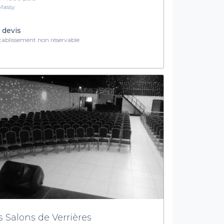
Massy
 devis
ablissement non réservable
s Salons de Verrières