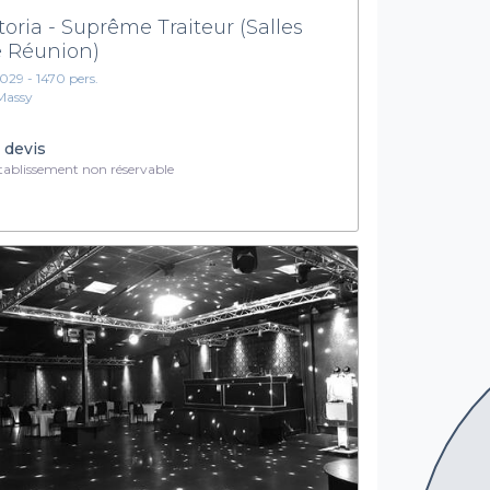
toria - Suprême Traiteur (Salles
 Réunion)
1029 - 1470 pers.
Massy
 devis
ablissement non réservable