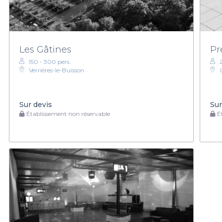
Les Gâtines
Pr
150 - 300 pers.
Verrières-le-Buisson
Sur devis
Sur
Établissement non réservable
Ét