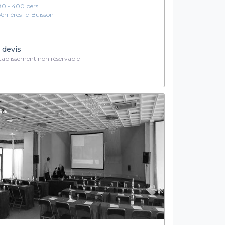
80 - 400 pers.
Verrières-le-Buisson
 devis
ablissement non réservable