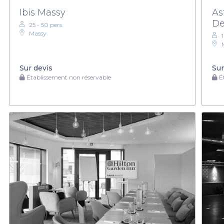
Ibis Massy
As
De
25 - 50 pers.
Massy
Sur devis
Sur
Établissement non réservable
Ét