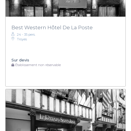
Best Western Hôtel De La Poste
24 - 35 pers.
Troyes
Sur devis
Établissement non réservable