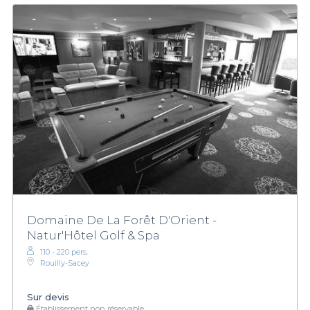
Domaine De La Forêt D'Orient -
Natur'Hôtel Golf & Spa
110 - 220 pers.
Rouilly-Sacey
Sur devis
Établissement non réservable