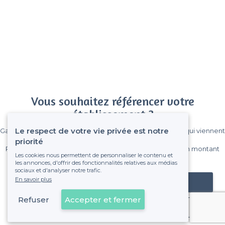
Vous souhaitez référencer votre
établissement ?
Le respect de votre vie privée est notre
Gagnez de nombreux clients parmi le million de visiteurs qui viennent
sur Privateaser chaque mois.
priorité
Pas de commissions et sans engagement, vous payez un montant
Les cookies nous permettent de personnaliser le contenu et
fixe sans risque de voir déraper la facture.
les annonces, d'offrir des fonctionnalités relatives aux médias
sociaux et d'analyser notre trafic.
En savoir plus
Référencer mon établissement
Refuser
Accepter et fermer
Déjà client