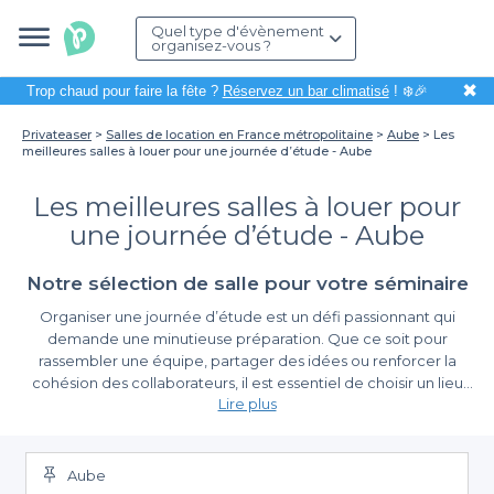
Quel type d'évènement
organisez-vous ?
✖
Trop chaud pour faire la fête ?
Réservez un bar climatisé
! ❄️🎉
Privateaser
Salles de location en France métropolitaine
Aube
Les
meilleures salles à louer pour une journée d’étude - Aube
Les meilleures salles à louer pour
une journée d’étude - Aube
Notre sélection de salle pour votre séminaire
Organiser une journée d’étude est un défi passionnant qui
demande une minutieuse préparation. Que ce soit pour
rassembler une équipe, partager des idées ou renforcer la
cohésion des collaborateurs, il est essentiel de choisir un lieu
Lire plus
adapté. Dans l’Aube, à proximité des charmants paysages
champenois, nous vous proposons une sélection des meilleures
Une réservation simplifiée grâce à Privateaser
salles à louer pour rendre votre événement à la fois efficace et
agréable.
Aube
En utilisant Privateaser,
la planification de votre journée