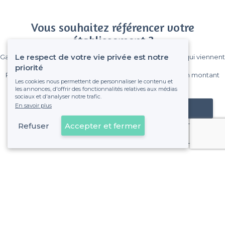
Vous souhaitez référencer votre
établissement ?
Le respect de votre vie privée est notre
Gagnez de nombreux clients parmi le million de visiteurs qui viennent
sur Privateaser chaque mois.
priorité
Pas de commissions et sans engagement, vous payez un montant
Les cookies nous permettent de personnaliser le contenu et
fixe sans risque de voir déraper la facture.
les annonces, d'offrir des fonctionnalités relatives aux médias
sociaux et d'analyser notre trafic.
En savoir plus
Référencer mon établissement
Refuser
Accepter et fermer
Déjà client
10e Arrondissement - Alentours
<
Les meilleures salles à louer avec jardin - Marseille
>
Les meilleures salles à louer avec jardin - La Timone, Mar