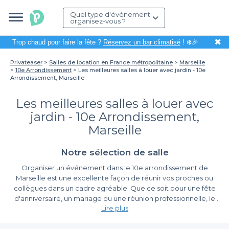
Quel type d'évènement
organisez-vous ?
✖
Trop chaud pour faire la fête ?
Réservez un bar climatisé
! ❄️🎉
Privateaser
Salles de location en France métropolitaine
Marseille
10e Arrondissement
Les meilleures salles à louer avec jardin - 10e
Arrondissement, Marseille
Les meilleures salles à louer avec
jardin - 10e Arrondissement,
Marseille
Notre sélection de salle
Organiser un événement dans le 10e arrondissement de
Marseille est une excellente façon de réunir vos proches ou
collègues dans un cadre agréable. Que ce soit pour une fête
d'anniversaire, un mariage ou une réunion professionnelle, le
Lire plus
choix de la salle peut faire toute la différence. Opter pour une
salle à louer avec jardin offre un cadre chaleureux et convivial
Pourquoi choisir une salle avec jardin ?