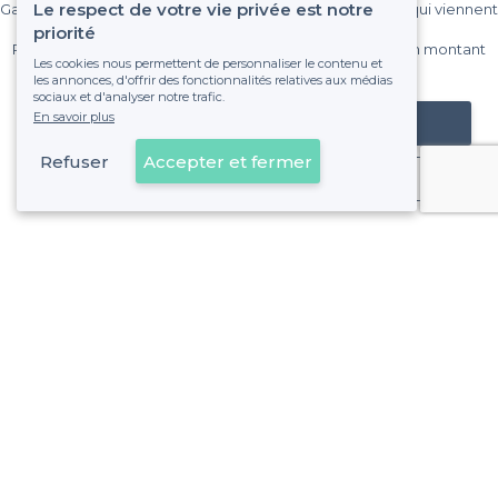
Le respect de votre vie privée est notre
Gagnez de nombreux clients parmi le million de visiteurs qui viennent
sur Privateaser chaque mois.
priorité
Pas de commissions et sans engagement, vous payez un montant
Les cookies nous permettent de personnaliser le contenu et
fixe sans risque de voir déraper la facture.
les annonces, d'offrir des fonctionnalités relatives aux médias
sociaux et d'analyser notre trafic.
En savoir plus
Référencer mon établissement
Refuser
Accepter et fermer
Déjà client
Quartier du Val-de-Grâce - Alentours
<
Les meilleures salles à louer où jouer aux fléchettes - Paris 5e Arrondissement
Quartier du Val-de-Grâce - Types de lieux
<
Les meilleures salles à louer - Quartier du Val-de-Grâce, Paris
Les meilleures salles à louer de nuit - Quartier du Val-de-Gr