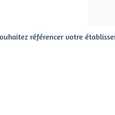
ouhaitez référencer votre établiss
x clients parmi le million de visiteurs qui viennent sur Privat
 sans engagement, vous payez un montant fixe sans risque de vo
Référencer mon établissement
Déjà client
Paris 14e Arrondissement - T
<
Les meilleures salles à louer - Paris 
ance, Paris
Les meilleures salles à louer pas chères