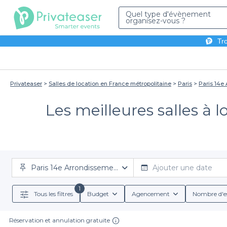
Quel type d'évènement
organisez-vous ?
Tro
Privateaser
Salles de location en France métropolitaine
Paris
Paris 14e
Les meilleures salles à 
Paris 14e Arrondissement
Ajouter une date
1
Tous les filtres
Budget
Agencement
Nombre d'e
Réservation et annulation gratuite