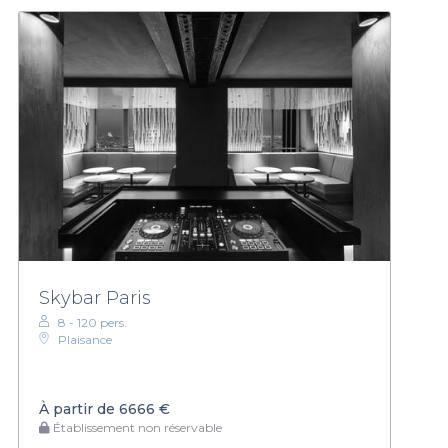
Skybar Paris
8 - 120 pers.
Plaisance
À partir de
6666 €
Établissement non réservable