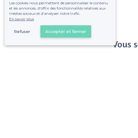
Les cookies nous permettent de personnaliser le contenu
et les annonces, d'offrir des fonctionnalités relatives aux
médias sociaux et d'analyser notre trafic.
En savoir plus
Refuser
Accepter et fermer
Vous s
Gagnez de nombreu
Pas de commissions et
Paris 14e Arrondissement - Alentours
<
Les meilleures salles à louer où jouer aux fléchettes - Paris
>
Les meilleures salles à louer où jouer aux fléchettes - Quartier de Plais