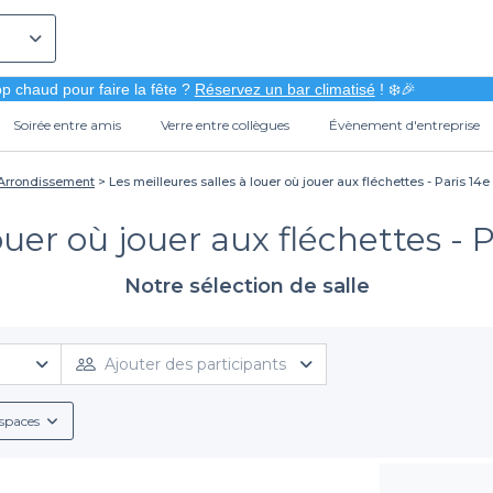
p chaud pour faire la fête ?
Réservez un bar climatisé
! ❄️🎉
Soirée entre amis
Verre entre collègues
Évènement d'entreprise
 Arrondissement
Les meilleures salles à louer où jouer aux fléchettes - Paris 1
louer où jouer aux fléchettes -
Notre sélection de salle
Ajouter des participants
spaces