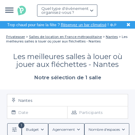
Quel type d'évènement
organisez-vous ?
✖
Trop chaud pour faire la fête ?
Réservez un bar climatisé
! ❄️🎉
Privateaser
Salles de location en France métropolitaine
Nantes
Les
meilleures salles à louer où jouer aux fléchettes - Nantes
Les meilleures salles à louer où
jouer aux fléchettes - Nantes
Notre sélection de 1 salle
Nantes
Date
Participants
1
Budget
Agencement
Nombre d'espaces