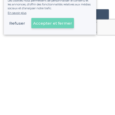
Les cookies nous permettent de personnaliser le contenu et
fixe sans risque de voir déraper la facture.
les annonces, d'offrir des fonctionnalités relatives aux médias
sociaux et d'analyser notre trafic.
En savoir plus
Référencer mon établissement
Refuser
Accepter et fermer
Déjà client
Nantes - Alentours
<
Les meilleures salles à louer où jouer aux fléchettes - Loire-Atlantique
>
Les meilleures salles à louer où jouer aux fléchettes - Îl
Nantes - Types de lieux