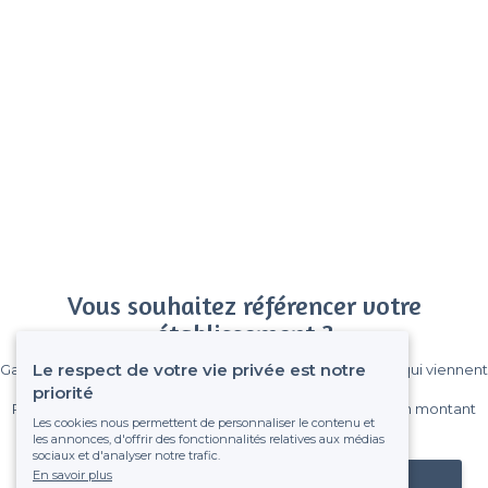
Vous souhaitez référencer votre
établissement ?
Le respect de votre vie privée est notre
Gagnez de nombreux clients parmi le million de visiteurs qui viennent
sur Privateaser chaque mois.
priorité
Pas de commissions et sans engagement, vous payez un montant
Les cookies nous permettent de personnaliser le contenu et
fixe sans risque de voir déraper la facture.
les annonces, d'offrir des fonctionnalités relatives aux médias
sociaux et d'analyser notre trafic.
En savoir plus
Référencer mon établissement