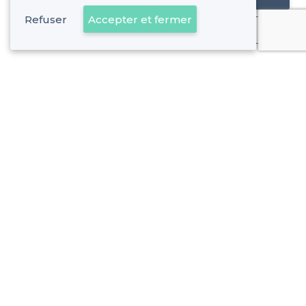
Refuser
Accepter et fermer
Déjà client
Rambouillet - Alentours
<
Les meilleures salles à louer de nuit - Yvelines
Rambouillet - Types de lieux
<
Les meilleures salles à louer - Rambouillet
Les meilleures salles à louer chics - Rambouillet