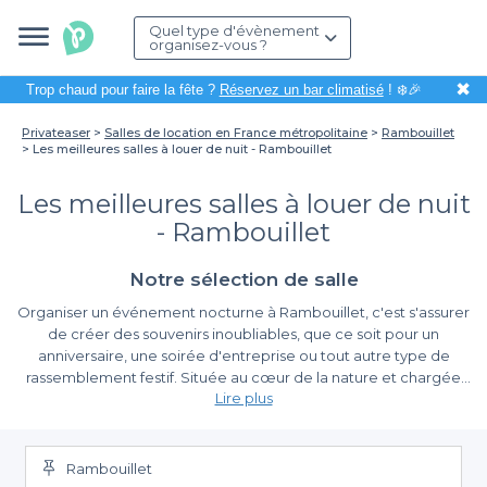
Quel type d'évènement
organisez-vous ?
✖
Trop chaud pour faire la fête ?
Réservez un bar climatisé
! ❄️🎉
Privateaser
Salles de location en France métropolitaine
Rambouillet
Les meilleures salles à louer de nuit - Rambouillet
Les meilleures salles à louer de nuit
- Rambouillet
Notre sélection de salle
Organiser un événement nocturne à Rambouillet, c'est s'assurer
de créer des souvenirs inoubliables, que ce soit pour un
anniversaire, une soirée d'entreprise ou tout autre type de
rassemblement festif. Située au cœur de la nature et chargée
Lire plus
d'histoire, cette ville charmante offre un cadre unique pour vos
soirées. Mais pour réussir votre événement, le choix de la salle
La simplicité de réservation avec Privateaser
est déterminant. Avec Privateaser, vous avez la possibilité
d'accéder à un éventail de salles à louer spécialement adaptées
Rambouillet
Nous comprenons que la planification d'un événement peut
pour des événements nocturnes.