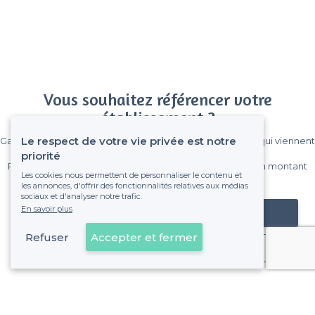
Vous souhaitez référencer votre
établissement ?
Le respect de votre vie privée est notre
Gagnez de nombreux clients parmi le million de visiteurs qui viennent
sur Privateaser chaque mois.
priorité
Pas de commissions et sans engagement, vous payez un montant
Les cookies nous permettent de personnaliser le contenu et
fixe sans risque de voir déraper la facture.
les annonces, d'offrir des fonctionnalités relatives aux médias
sociaux et d'analyser notre trafic.
En savoir plus
Référencer mon établissement
Refuser
Accepter et fermer
Déjà client