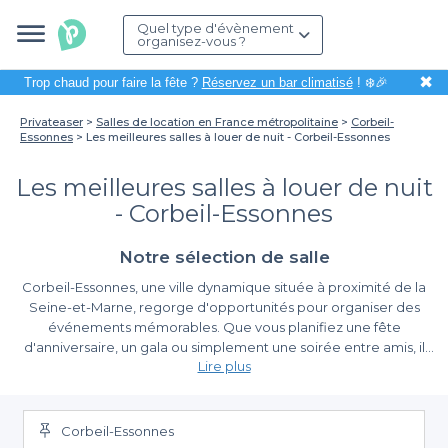
Quel type d'évènement
organisez-vous ?
✖
Trop chaud pour faire la fête ?
Réservez un bar climatisé
! ❄️🎉
Privateaser
Salles de location en France métropolitaine
Corbeil-
Essonnes
Les meilleures salles à louer de nuit - Corbeil-Essonnes
Les meilleures salles à louer de nuit
- Corbeil-Essonnes
Notre sélection de salle
Corbeil-Essonnes, une ville dynamique située à proximité de la
Seine-et-Marne, regorge d'opportunités pour organiser des
événements mémorables. Que vous planifiez une fête
d'anniversaire, un gala ou simplement une soirée entre amis, il
Lire plus
est essentiel de trouver le lieu idéal pour accueillir votre fête.
Grâce à Privateaser, la recherche et la réservation de salles à
La simplicité de la réservation avec Privateaser
louer est désormais un jeu d'enfant.
Corbeil-Essonnes
Nous vous offrons la possibilité de choisir parmi les meilleures