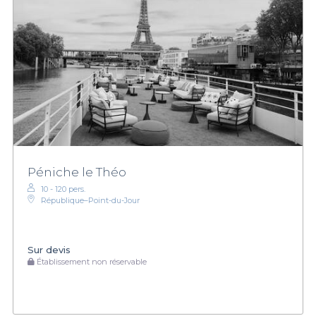
Péniche le Théo
10 - 120 pers.
République–Point-du-Jour
Sur devis
Établissement non réservable