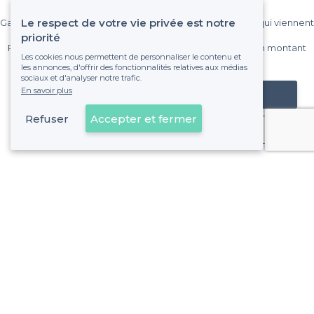
Le respect de votre vie privée est notre
Gagnez de nombreux clients parmi le million de visiteurs qui viennent
sur Privateaser chaque mois.
priorité
Pas de commissions et sans engagement, vous payez un montant
Les cookies nous permettent de personnaliser le contenu et
fixe sans risque de voir déraper la facture.
les annonces, d'offrir des fonctionnalités relatives aux médias
sociaux et d'analyser notre trafic.
En savoir plus
Référencer mon établissement
Refuser
Accepter et fermer
Déjà client
Boulogne-Billancourt - Alentours
<
Les meilleures salles à louer de nuit - Hauts-de-Seine
Boulogne-Billancourt - Types de lieux
<
Les meilleures salles à louer - Boulogne-Billancourt
Les meilleures salles à louer insolites - Boulogne-Billancou
Les meilleures salles à louer cosy - Boulogne-Billancourt