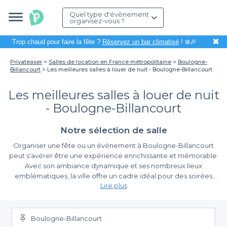
Quel type d'évènement
organisez-vous ?
✖
Trop chaud pour faire la fête ?
Réservez un bar climatisé
! ❄️🎉
Privateaser
Salles de location en France métropolitaine
Boulogne-
Billancourt
Les meilleures salles à louer de nuit - Boulogne-Billancourt
Les meilleures salles à louer de nuit
- Boulogne-Billancourt
Notre sélection de salle
Organiser une fête ou un événement à Boulogne-Billancourt
peut s'avérer être une expérience enrichissante et mémorable.
Avec son ambiance dynamique et ses nombreux lieux
emblématiques, la ville offre un cadre idéal pour des soirées
Lire plus
inoubliables. Que vous soyez à la recherche d'une salle pour
célébrer un anniversaire, un mariage, ou tout autre événement
Simplifiez votre recherche avec Privateaser
festif, nous sommes là pour vous aider à trouver le lieu parfait.
Boulogne-Billancourt
Sur Privateaser, nous savons que la recherche d'une salle à louer