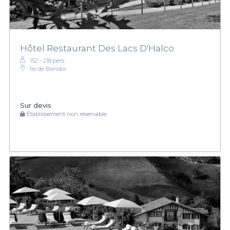
Hôtel Restaurant Des Lacs D'Halco
152 - 218 pers.
Île de Bendor
Sur devis
Établissement non réservable