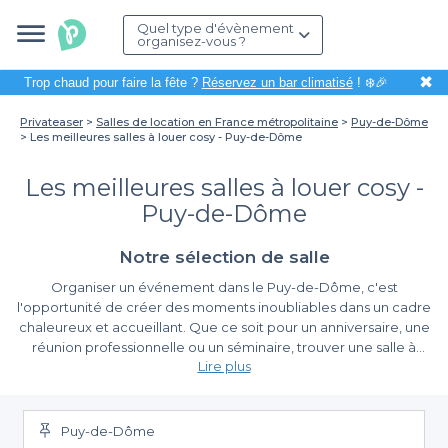
Quel type d'évènement
organisez-vous ?
✖
Trop chaud pour faire la fête ?
Réservez un bar climatisé
! ❄️🎉
Privateaser
Salles de location en France métropolitaine
Puy-de-Dôme
Les meilleures salles à louer cosy - Puy-de-Dôme
Les meilleures salles à louer cosy -
Puy-de-Dôme
Notre sélection de salle
Organiser un événement dans le Puy-de-Dôme, c'est
l'opportunité de créer des moments inoubliables dans un cadre
chaleureux et accueillant. Que ce soit pour un anniversaire, une
réunion professionnelle ou un séminaire, trouver une salle à
Lire plus
louer qui allie confort et convivialité est essentiel. Grâce à la
diversité de notre sélection, nous vous aidons à dénicher les
Un large choix de salles confortables
meilleures salles cosy qui répondront à toutes vos attentes.
Puy-de-Dôme
Sur Privateaser, nous vous proposons un éventail de salles à