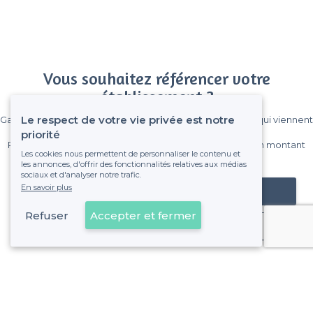
Vous souhaitez référencer votre
établissement ?
Le respect de votre vie privée est notre
Gagnez de nombreux clients parmi le million de visiteurs qui viennent
sur Privateaser chaque mois.
priorité
Pas de commissions et sans engagement, vous payez un montant
Les cookies nous permettent de personnaliser le contenu et
fixe sans risque de voir déraper la facture.
les annonces, d'offrir des fonctionnalités relatives aux médias
sociaux et d'analyser notre trafic.
En savoir plus
Référencer mon établissement
Refuser
Accepter et fermer
Déjà client
Puy-de-Dôme - Alentours