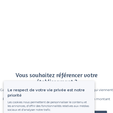
Vous souhaitez référencer votre
établissement ?
Le respect de votre vie privée est notre
Gagnez de nombreux clients parmi le million de visiteurs qui viennent
sur Privateaser chaque mois.
priorité
Pas de commissions et sans engagement, vous payez un montant
Les cookies nous permettent de personnaliser le contenu et
fixe sans risque de voir déraper la facture.
les annonces, d'offrir des fonctionnalités relatives aux médias
sociaux et d'analyser notre trafic.