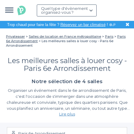
Quel type d'évènement
organisez-vous ?
✖
Trop chaud pour faire la fête ?
Réservez un bar climatisé
! ❄️🎉
Privateaser
Salles de location en France métropolitaine
Paris
Paris
6e Arrondissement
Les meilleures salles à louer cosy - Paris 6e
Arrondissement
Les meilleures salles à louer cosy -
Paris 6e Arrondissement
Notre sélection de 4 salles
Organiser un événement dans le 6e arrondissement de Paris,
c'est l'occasion de s'immerger dans une atmosphère
chaleureuse et conviviale, typique des quartiers parisiens. Que
vous planifiez un anniversaire, un séminaire, ou tout autre type
Lire plus
de célébration, la location d'une salle cosy saura apporter cette
touche d'intimité et de confort. Avec son architecture classique
L’aisance de la réservation avec Privateaser
et ses ruelles charmantes, le 6e offre un cadre idéal pour des
moments inoubliables.
Paris 6e Arrondissement