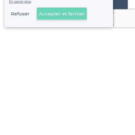
En savoir plus
Référencer mon établissement
Refuser
Accepter et fermer
Déjà client
Paris 6e Arrondissement - Alentours
<
Top Salle Cosy à Paris
>
Les meilleures salles à louer cosy - Quartier Notre-Dam
>
Les meilleures salles à louer cosy - Quartier de Saint-Ge
>
Les meilleures salles à louer cosy - Quartier de l'Odéon, P
>
Les meilleures salles à louer cosy - Quartier de la Monnai
Paris 6e Arrondissement - Types de lieux
<
Les meilleures salles à louer - Paris 6e Arrondissement
Les meilleures péniches à louer - Paris 6e Arrondissement