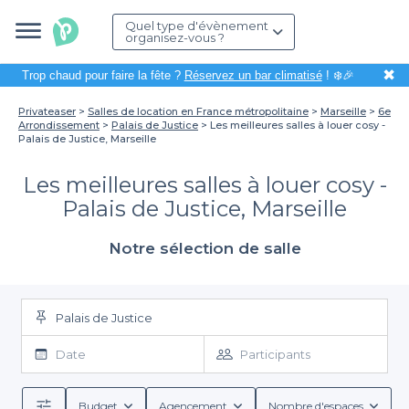
Quel type d'évènement
organisez-vous ?
✖
Trop chaud pour faire la fête ?
Réservez un bar climatisé
! ❄️🎉
Privateaser
Salles de location en France métropolitaine
Marseille
6e
Arrondissement
Palais de Justice
Les meilleures salles à louer cosy -
Palais de Justice, Marseille
Les meilleures salles à louer cosy -
Palais de Justice, Marseille
Notre sélection de salle
Palais de Justice
Date
Participants
Budget
Agencement
Nombre d'espaces