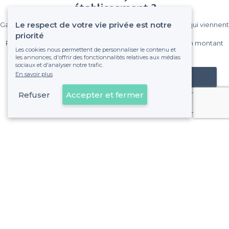
établissement ?
Le respect de votre vie privée est notre
Gagnez de nombreux clients parmi le million de visiteurs qui viennent
sur Privateaser chaque mois.
priorité
Pas de commissions et sans engagement, vous payez un montant
Les cookies nous permettent de personnaliser le contenu et
fixe sans risque de voir déraper la facture.
les annonces, d'offrir des fonctionnalités relatives aux médias
sociaux et d'analyser notre trafic.
En savoir plus
Référencer mon établissement
Refuser
Accepter et fermer
Déjà client
Palais de Justice - Alentours
<
Les meilleures salles à louer cosy - 6e Arrondissement, Marseille
Palais de Justice - Types de lieux
<
Les meilleures salles à louer - Palais de Justice, Marseille