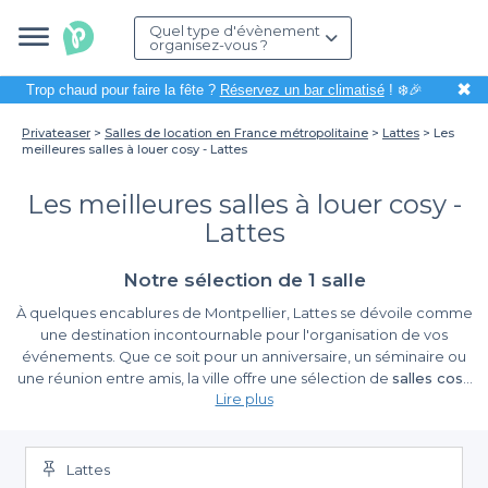
Quel type d'évènement
organisez-vous ?
✖
Trop chaud pour faire la fête ?
Réservez un bar climatisé
! ❄️🎉
Privateaser
Salles de location en France métropolitaine
Lattes
Les
meilleures salles à louer cosy - Lattes
Les meilleures salles à louer cosy -
Lattes
Notre sélection de 1 salle
À quelques encablures de Montpellier, Lattes se dévoile comme
une destination incontournable pour l'organisation de vos
événements. Que ce soit pour un anniversaire, un séminaire ou
une réunion entre amis, la ville offre une sélection de
salles cosy
Lire plus
qui sauront parfaitement répondre à vos attentes. Organiser un
événement dans une telle ambiance est la promesse de
Le choix idéal grâce à Privateaser
moments conviviaux et mémorables.
Lattes
En utilisant la plateforme
Privateaser
, la réservation de votre