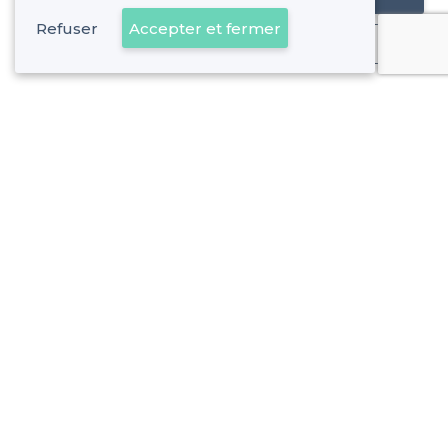
Refuser
Accepter et fermer
Déjà client
Lattes - Alentours
<
Les meilleures salles à louer cosy - Hérault
Lattes - Types de lieux
<
Les meilleures salles à louer - Lattes
Les meilleures salles à louer avec une terrasse - Lattes