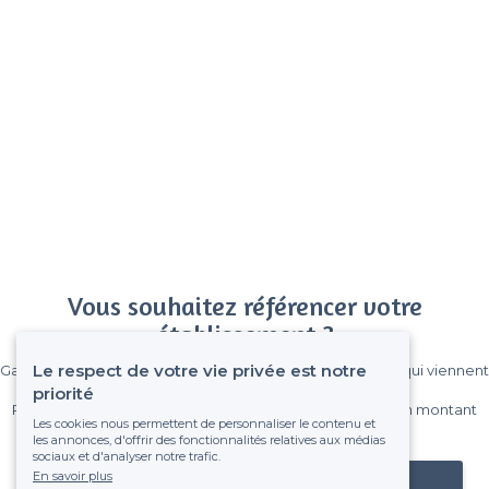
Vous souhaitez référencer votre
établissement ?
Le respect de votre vie privée est notre
Gagnez de nombreux clients parmi le million de visiteurs qui viennent
sur Privateaser chaque mois.
priorité
Pas de commissions et sans engagement, vous payez un montant
Les cookies nous permettent de personnaliser le contenu et
fixe sans risque de voir déraper la facture.
les annonces, d'offrir des fonctionnalités relatives aux médias
sociaux et d'analyser notre trafic.
En savoir plus
Référencer mon établissement