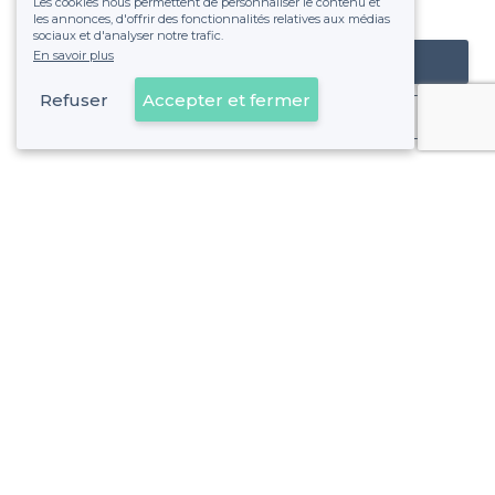
Les cookies nous permettent de personnaliser le contenu et
fixe sans risque de voir déraper la facture.
les annonces, d'offrir des fonctionnalités relatives aux médias
sociaux et d'analyser notre trafic.
En savoir plus
Référencer mon établissement
Refuser
Accepter et fermer
Déjà client
Bordeaux Sud - Alentours
<
Les meilleures salles à louer cosy - Bordeaux
>
Les meilleures salles à louer cosy - Saint Croix Capucins
Bordeaux Sud - Types de lieux