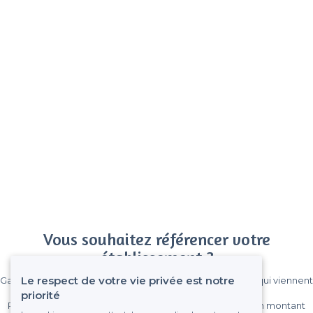
Vous souhaitez référencer votre
établissement ?
Le respect de votre vie privée est notre
Gagnez de nombreux clients parmi le million de visiteurs qui viennent
sur Privateaser chaque mois.
priorité
Pas de commissions et sans engagement, vous payez un montant