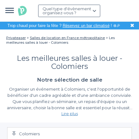
Quel type d'évènement
organisez-vous ?
✖
Trop chaud pour faire la fête ?
Réservez un bar climatisé
! ❄️🎉
Privateaser
Salles de location en France métropolitaine
Les
meilleures salles à louer - Colomiers
Les meilleures salles à louer -
Colomiers
Notre sélection de salle
Organiser un événement à Colomiers, c'est l'opportunité de
bénéficier d'un cadre agréable et d'une ambiance conviviale.
Que vous planifiez un séminaire, un repas d'équipe ou un
anniversaire, choisir la bonne salle est essentiel pour la réussite
Lire plus
de votre manifestation. Cependant, la recherche d'un espace
adapté peut parfois devenir un véritable casse-tête, surtout
Pourquoi Choisir Privateaser Pour Votre Recherche
dans une commune qui regorge de possibilités.
De Salles
Colomiers