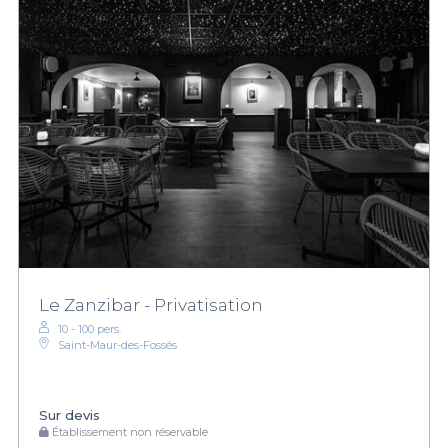
Le Zanzibar - Privatisation
10 - 100 pers.
Saint-Maur-des-Fossés
Sur devis
Établissement non réservable