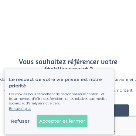
Vous souhaitez référencer votre
établissement ?
Le respect de votre vie privée est notre
Gagnez de nombreux clients parmi le million de visiteurs qui viennent
sur Privateaser chaque mois.
priorité
Pas de commissions et sans engagement, vous payez un montant
Les cookies nous permettent de personnaliser le contenu et
fixe sans risque de voir déraper la facture.
les annonces, d'offrir des fonctionnalités relatives aux médias
sociaux et d'analyser notre trafic.
En savoir plus
Référencer mon établissement
Refuser
Accepter et fermer
Déjà client