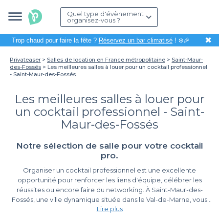
Quel type d'évènement
organisez-vous ?
✖
Trop chaud pour faire la fête ?
Réservez un bar climatisé
! ❄️🎉
Privateaser
Salles de location en France métropolitaine
Saint-Maur-
des-Fossés
Les meilleures salles à louer pour un cocktail professionnel
- Saint-Maur-des-Fossés
Les meilleures salles à louer pour
un cocktail professionnel - Saint-
Maur-des-Fossés
Notre sélection de salle pour votre cocktail
pro.
Organiser un cocktail professionnel est une excellente
opportunité pour renforcer les liens d'équipe, célébrer les
réussites ou encore faire du networking. À Saint-Maur-des-
Fossés, une ville dynamique située dans le Val-de-Marne, vous
Lire plus
trouverez un cadre propice à la réussite de votre événement.