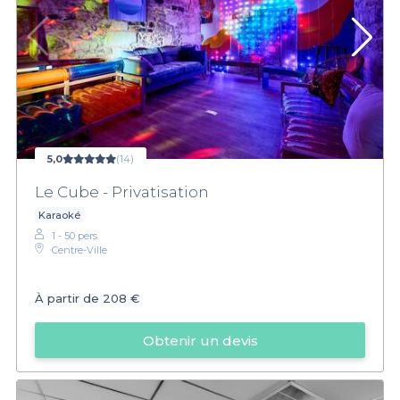
5,0
(14)
Le Cube - Privatisation
Karaoké
1 - 50 pers.
Centre-Ville
À partir de
208 €
Obtenir un devis