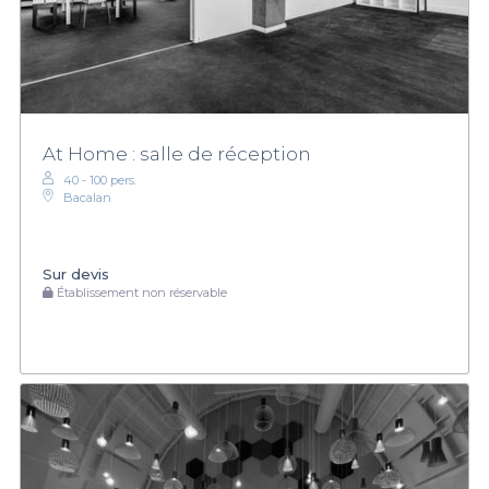
At Home : salle de réception
40 - 100 pers.
Bacalan
Sur devis
Établissement non réservable