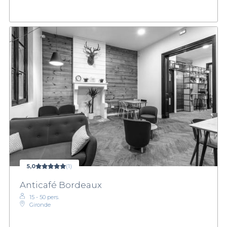
5,0
(1)
Anticafé Bordeaux
15 - 50 pers.
Gironde