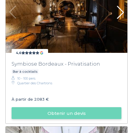
4,6
Symbiose Bordeaux - Privatisation
Bar à cocktails
10 - 100 pers.
Quartier des Chartrons
À partir de
2083 €
Obtenir un devis