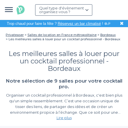
Quel type d'évènement
organisez-vous ?
✖
Trop chaud pour faire la fête ?
Réservez un bar climatisé
! ❄️🎉
Privateaser
Salles de location en France métropolitaine
Bordeaux
Les meilleures salles à louer pour un cocktail professionnel - Bordeaux
Les meilleures salles à louer pour
un cocktail professionnel -
Bordeaux
Notre sélection de 9 salles pour votre cocktail
pro.
Organiser un cocktail professionnel à Bordeaux, c'est bien plus
qu'un simple rassemblement. C’est une occasion unique de
tisser des liens, de partager des idées et de créer un
environnement propice à l’échange. Que ce soit pour une
Lire plus
soirée de réseautage, un lancement de produit ou un
événement d'entreprise, la recherche d'une salle idéale doit