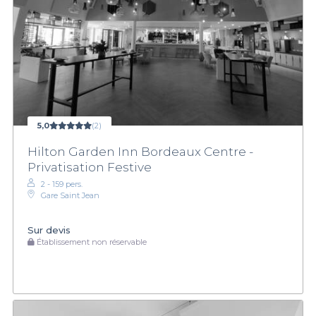
5,0
(2)
Hilton Garden Inn Bordeaux Centre -
Privatisation Festive
2 - 159 pers.
Gare Saint Jean
Sur devis
Établissement non réservable