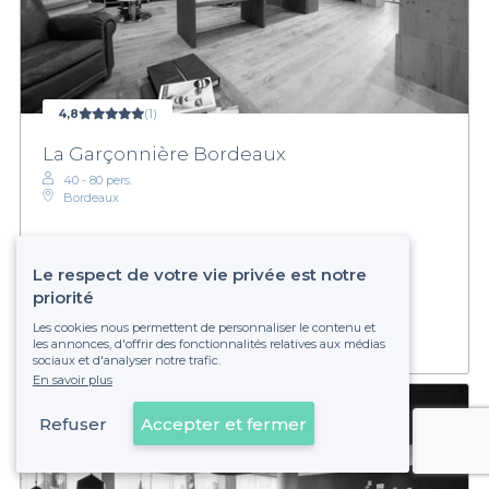
4,8
(1)
La Garçonnière Bordeaux
40 - 80 pers.
Bordeaux
Le respect de votre vie privée est notre
Sur devis
Établissement non réservable
priorité
Les cookies nous permettent de personnaliser le contenu et
les annonces, d'offrir des fonctionnalités relatives aux médias
sociaux et d'analyser notre trafic.
En savoir plus
Refuser
Accepter et fermer
Voir sur la carte