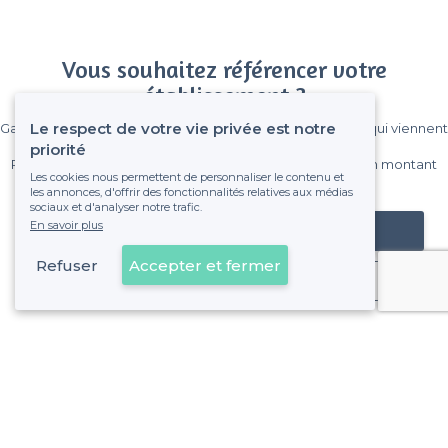
Vous souhaitez référencer votre
établissement ?
Le respect de votre vie privée est notre
Gagnez de nombreux clients parmi le million de visiteurs qui viennent
sur Privateaser chaque mois.
priorité
Pas de commissions et sans engagement, vous payez un montant
Les cookies nous permettent de personnaliser le contenu et
fixe sans risque de voir déraper la facture.
les annonces, d'offrir des fonctionnalités relatives aux médias
sociaux et d'analyser notre trafic.
En savoir plus
Référencer mon établissement
Refuser
Accepter et fermer
Déjà client
Quartier des Batignolles - Alentours
<
Les meilleures salles à louer chics - Paris 17e Arrondissement
Quartier des Batignolles - Types de lieux