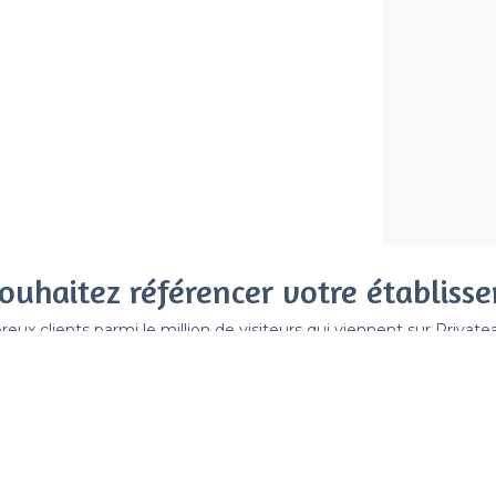
ouhaitez référencer votre établiss
x clients parmi le million de visiteurs qui viennent sur Privat
 sans engagement, vous payez un montant fixe sans risque de vo
Référencer mon établissement
Déjà client