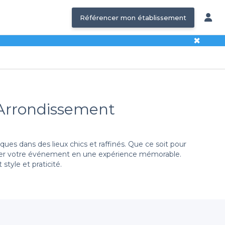
Référencer mon établissement
✖
e Arrondissement
ues dans des lieux chics et raffinés. Que ce soit pour
former votre événement en une expérience mémorable.
style et praticité.
ement une salle chic dans le 20e arrondissement. Vous
é avec une vue imprenable sur le parc de Belleville, ou