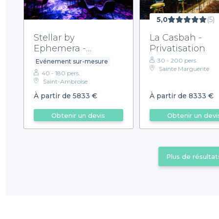
5,0
(5)
Stellar by
La Casbah -
Ephemera -
Privatisation
Privatisation
30 - 200 pers.
Evénement sur-mesure
Sainte Marguerite
40 - 180 pers.
Saint-Ambroise
À partir de 5833 €
À partir de 8333 €
Obtenir un devis
Obtenir un devi
Plus de résultat