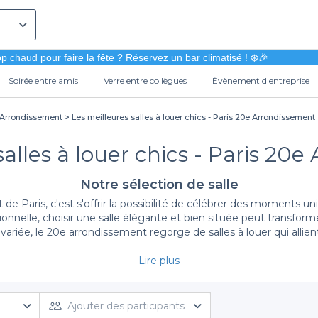
p chaud pour faire la fête ?
Réservez un bar climatisé
! ❄️🎉
Soirée entre amis
Verre entre collègues
Évènement d'entreprise
 Arrondissement
Les meilleures salles à louer chics - Paris 20e Arrondissement
salles à louer chics - Paris 20
Notre sélection de salle
Paris, c'est s'offrir la possibilité de célébrer des moments uniq
sionnelle, choisir une salle élégante et bien située peut trans
variée, le 20e arrondissement regorge de salles à louer qui allient 
Lire plus
La simplicité de réservation avec Privateaser
un jeu d'enfant. Notre plateforme vous permet de réserver facil
aptés à tous vos besoins. Que vous recherchiez un salon privatis
Ajouter des participants