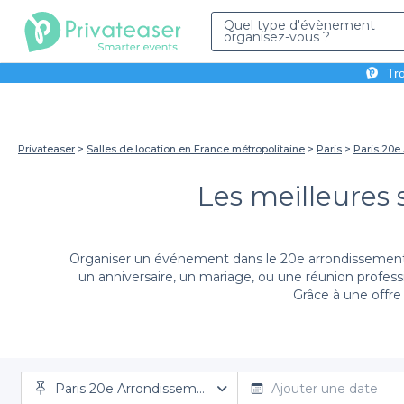
Quel type d'évènement
organisez-vous ?
Tro
Privateaser
Salles de location en France métropolitaine
Paris
Paris 20e
Les meilleures 
Organiser un événement dans le 20e arrondissement de 
un anniversaire, un mariage, ou une réunion profes
Grâce à une offre 
Avec Privateaser, organiser votre événement devient 
Paris 20e Arrondissement
aurez accès à une vaste sélection d'établissements, ad
Ajouter une date