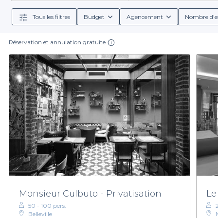
une salle lumineuse à proximité des transports en co
vér
Tous les filtres
Budget
Agencement
Nombre d'e
Réservation et annulation gratuite
Lorsque vous choisissez de réserver avec Privatease
Nous vous proposons des informations détaillées sur
cocktails raffinés, des plats gastronomiques, ou de
trouver
Prêt à réaliser votre projet d'événement dans une sal
salle idéale pour faire de votr
Monsieur Culbuto - Privatisation
Le
50 - 100 pers.
Belleville