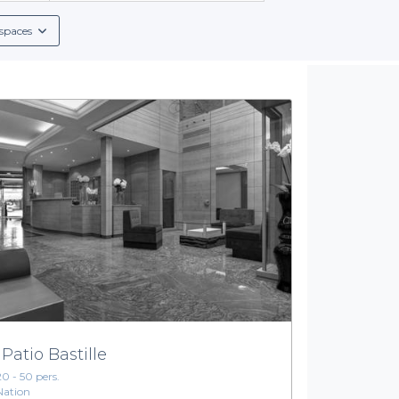
mmun, nous avons ce qu'il vous faut.
Notre mission est de vous s
ifier les disponibilités, et finaliser votre réservation en quelques cl
spaces
Une offre complète pour tous vos événements
r, vous bénéficiez également d'une gamme de services et d'opt
 les conditions de réservation, ainsi que des menus groupe et d
s boissons non-alcoolisées, nos établissements partenaires sauro
ez des options qui correspondent à tous les goûts et à tous les 
le chic du 20e arrondissement ?
N'attendez plus !
Explorez dès ma
e événement un moment exceptionnel. Avec nous, la réussite de vo
 Patio Bastille
20 - 50 pers.
Nation