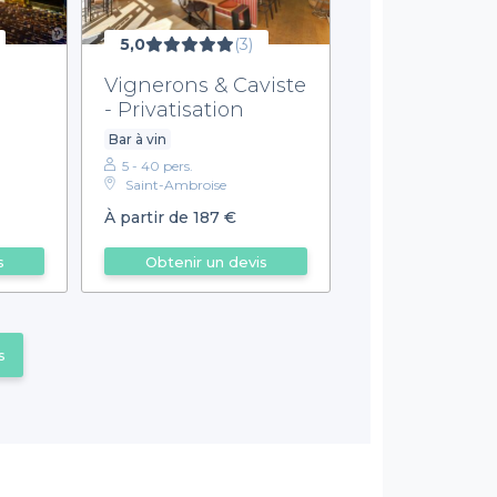
5,0
(3)
Vignerons & Caviste
- Privatisation
Bar à vin
5 - 40 pers.
Saint-Ambroise
À partir de 187 €
s
Obtenir un devis
s