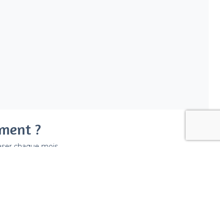
ement ?
easer chaque mois.
ir déraper la facture.