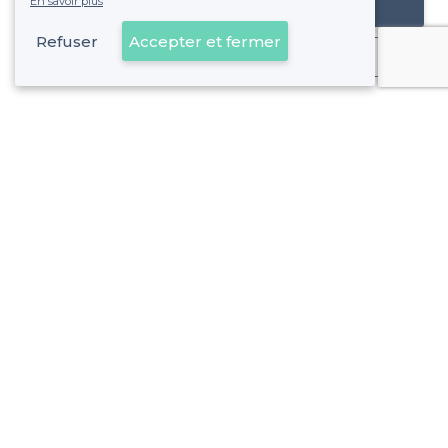
En savoir plus
Référencer mon établissement
Refuser
Accepter et fermer
Déjà client
Opéra - Alentours
<
Les meilleures salles à louer chics - 1er Arrondissement, Marseille
Opéra - Types de lieux
<
Les meilleures salles à louer - Opéra, Marseille
Les meilleures salles à louer de nuit - Opéra, Marseille