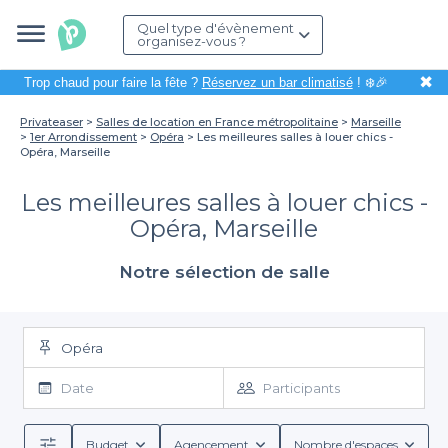
Quel type d'évènement
organisez-vous ?
✖
Trop chaud pour faire la fête ?
Réservez un bar climatisé
! ❄️🎉
Privateaser
Salles de location en France métropolitaine
Marseille
1er Arrondissement
Opéra
Les meilleures salles à louer chics -
Opéra, Marseille
Les meilleures salles à louer chics -
Opéra, Marseille
Notre sélection de salle
Opéra
Date
Participants
Budget
Agencement
Nombre d'espaces