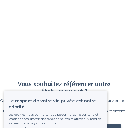
Vous souhaitez référencer votre
établissement ?
Le respect de votre vie privée est notre
Gagnez de nombreux clients parmi le million de visiteurs qui viennent
sur Privateaser chaque mois.
priorité
Pas de commissions et sans engagement, vous payez un montant
Les cookies nous permettent de personnaliser le contenu et
fixe sans risque de voir déraper la facture.
les annonces, d'offrir des fonctionnalités relatives aux médias
sociaux et d'analyser notre trafic.