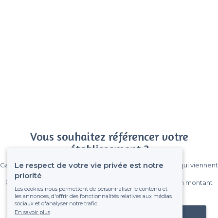
Vous souhaitez référencer votre
établissement ?
Le respect de votre vie privée est notre
Gagnez de nombreux clients parmi le million de visiteurs qui viennent
sur Privateaser chaque mois.
priorité
Pas de commissions et sans engagement, vous payez un montant
Les cookies nous permettent de personnaliser le contenu et
fixe sans risque de voir déraper la facture.
les annonces, d'offrir des fonctionnalités relatives aux médias
sociaux et d'analyser notre trafic.
En savoir plus
Référencer mon établissement