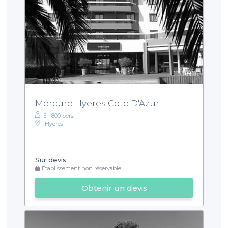
Mercure Hyeres Cote D'Azur
5 - 800 pers.
Hyères
Sur devis
Établissement non réservable
Obtenir un devis