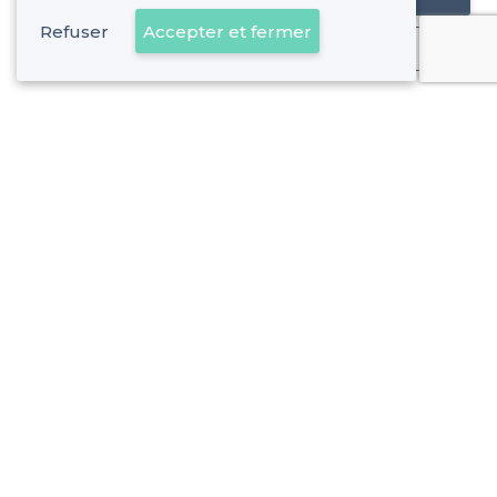
Refuser
Accepter et fermer
Déjà client
Hyères - Alentours
<
Les meilleures salles à louer chics - Var
Hyères - Types de lieux
<
Les meilleures salles à louer - Hyères
Les meilleures salles à louer de nuit - Hyères