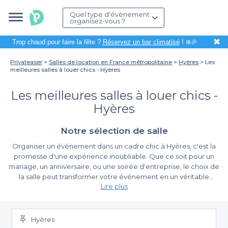
Quel type d'évènement
organisez-vous ?
✖
Trop chaud pour faire la fête ?
Réservez un bar climatisé
! ❄️🎉
Privateaser
Salles de location en France métropolitaine
Hyères
Les
meilleures salles à louer chics - Hyères
Les meilleures salles à louer chics -
Hyères
Notre sélection de salle
Organiser un événement dans un cadre chic à Hyères, c'est la
promesse d'une expérience inoubliable. Que ce soit pour un
mariage, un anniversaire, ou une soirée d'entreprise, le choix de
la salle peut transformer votre événement en un véritable
Lire plus
succès. Hyères, avec son riche patrimoine et son ambiance
ensoleillée, offre une variété d'options qui sauront séduire vos
Pourquoi choisir Privateaser pour votre réservation ?
invités. Grâce à notre plateforme, nous vous aidons à trouver la
salle parfaite pour faire briller votre événement.
Hyères
Sur Privateaser, la
simplicité de la réservation
est notre priorité.