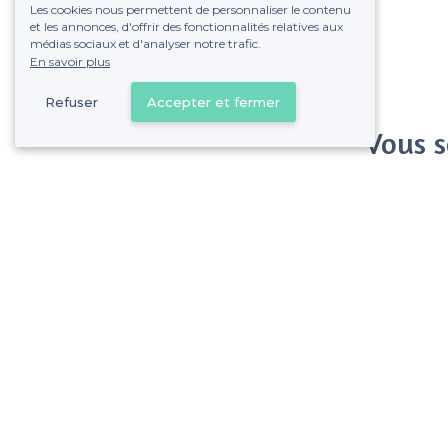
Les cookies nous permettent de personnaliser le contenu
et les annonces, d'offrir des fonctionnalités relatives aux
médias sociaux et d'analyser notre trafic.
En savoir plus
Refuser
Accepter et fermer
Vous s
Gagnez de nombreu
Pas de commissions et
Hôtel de Ville - Alentours
<
Les meilleures salles à louer chics - 2e Arrondissement, Marseille