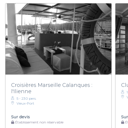
Croisières Marseille Calanques :
Cl
l'Ilienne
5 - 230 pers.
Vieux-Port
Sur devis
Sur
Établissement non réservable
Ét