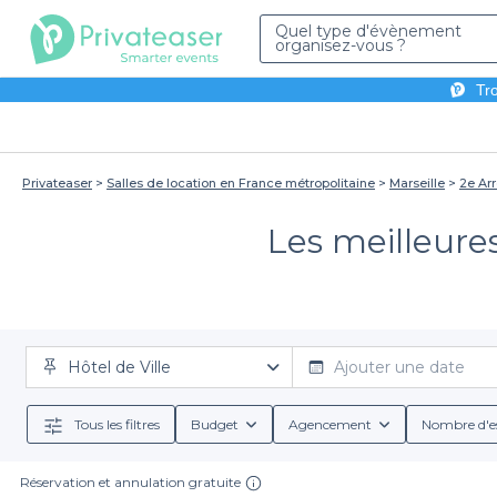
Quel type d'évènement
organisez-vous ?
Tro
Privateaser
Salles de location en France métropolitaine
Marseille
2e Ar
Les meilleures 
Hôtel de Ville
Ajouter une date
Tous les filtres
Budget
Agencement
Nombre d'e
Réservation et annulation gratuite