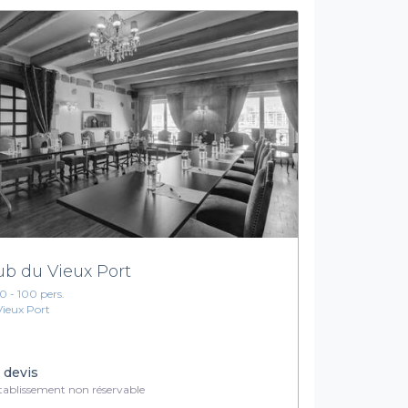
ub du Vieux Port
10 - 100 pers.
Vieux Port
 devis
ablissement non réservable