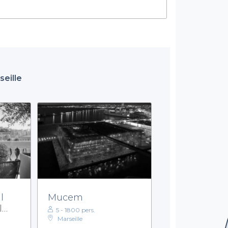
seille
l
Mucem
l
5 - 1800 pers.
Marseille