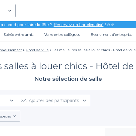
p chaud pour faire la fête ?
Réservez un bar climatisé
! ❄️🎉
Soirée entre amis
Verre entre collègues
Évènement d'entreprise
rondissement
Hôtel de Ville
Les meilleures salles à louer chics - Hôtel de Ville
salles à louer chics - Hôtel de 
Notre sélection de salle
Ajouter des participants
spaces