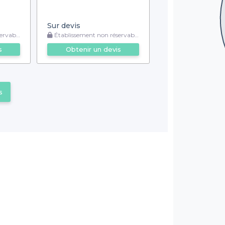
Sur devis
rvable
Établissement non réservable
s
Obtenir un devis
s