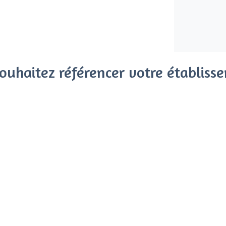
ouhaitez référencer votre établiss
x clients parmi le million de visiteurs qui viennent sur Privat
 sans engagement, vous payez un montant fixe sans risque de vo
Référencer mon établissement
Déjà client
Hôtel de Ville - Types de lieu
<
Les meilleures salles à louer - Hôtel de 
Les meilleures salles à louer de nuit - Hôt