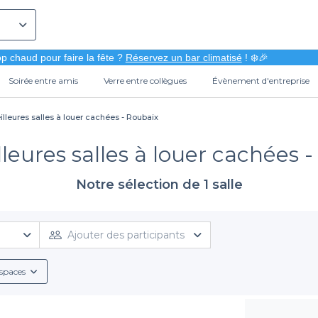
p chaud pour faire la fête ?
Réservez un bar climatisé
! ❄️🎉
Soirée entre amis
Verre entre collègues
Évènement d'entreprise
illeures salles à louer cachées - Roubaix
leures salles à louer cachées 
Notre sélection de 1 salle
Ajouter des participants
spaces