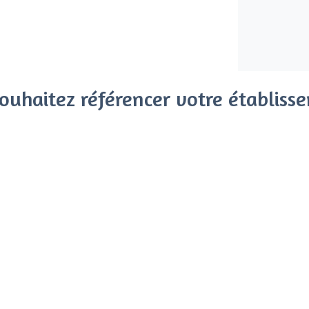
ouhaitez référencer votre établiss
x clients parmi le million de visiteurs qui viennent sur Privat
 sans engagement, vous payez un montant fixe sans risque de vo
Référencer mon établissement
Déjà client
Roubaix - Types de lieux
<
Les meilleures salles à louer - Roubaix
Les meilleures salles à louer pas chères