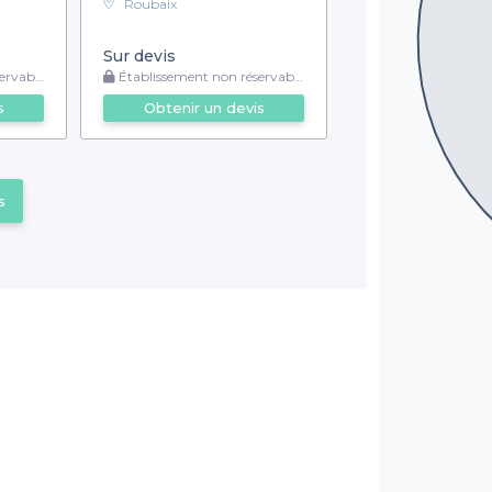
Roubaix
Sur devis
rvable
Établissement non réservable
s
Obtenir un devis
s