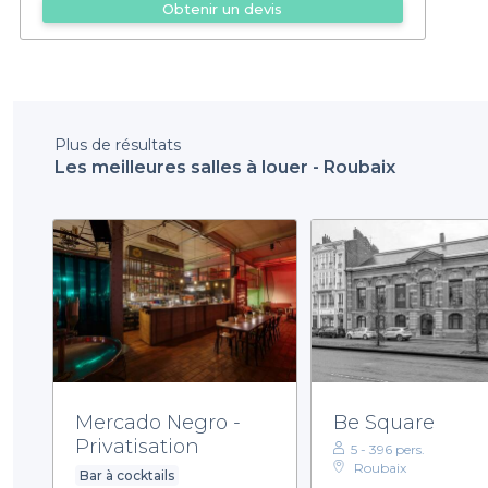
Obtenir un devis
Plus de résultats
Les meilleures salles à louer - Roubaix
Mercado Negro -
Be Square
Privatisation
5 - 396 pers.
Roubaix
Bar à cocktails