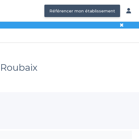
Référencer mon établissement
✖
- Roubaix