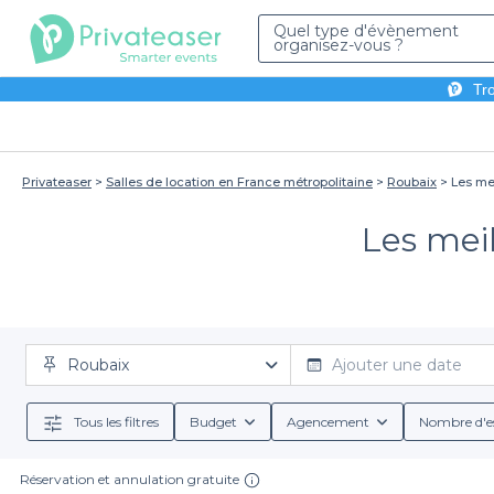
Quel type d'évènement
organisez-vous ?
Tro
Privateaser
Salles de location en France métropolitaine
Roubaix
Les me
Les meil
Roubaix
Ajouter une date
Tous les filtres
Budget
Agencement
Nombre d'e
Réservation et annulation gratuite