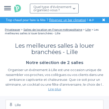
Quel type d'évènement
organisez-vous ?
✖
Trop chaud pour faire la fête ?
Réservez un bar climatisé
! ❄️🎉
Privateaser
Salles de location en France métropolitaine
Lille
Les
meilleures salles à louer branchées - Lille
Les meilleures salles à louer
branchées - Lille
Notre sélection de 2 salles
Organiser un événement à Lille est une occasion unique de
rassembler vos proches, vos collègues ou vos clients dans une
ambiance captivante et chaleureuse. Que ce soit pour un
séminaire, un cocktail ou une fête d'anniversaire, le choix de la
Lire plus
salle est primordial pour garantir le succès de votre projet.
Heureusement, Lille regorge d'endroits tendance, alliant
Un choix diversifié d'espaces modernes
modernité et confort. Grâce à Privateaser, nous vous facilitons la
tâche et vous aidons à trouver les meilleures salles à louer qui
Lille
Sur Privateaser, nous avons rassemblé une sélection pointue de
s’adapteront à vos besoins.