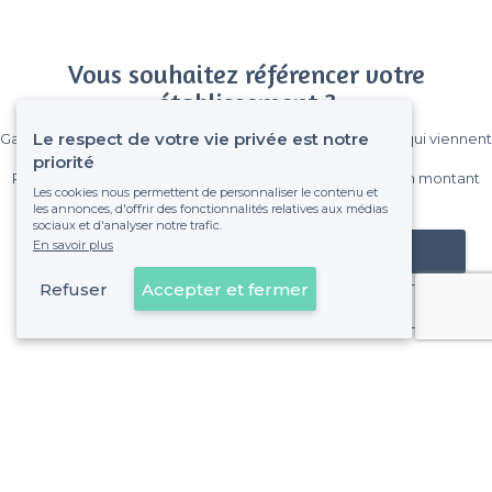
Vous souhaitez référencer votre
établissement ?
Le respect de votre vie privée est notre
Gagnez de nombreux clients parmi le million de visiteurs qui viennent
sur Privateaser chaque mois.
priorité
Pas de commissions et sans engagement, vous payez un montant
Les cookies nous permettent de personnaliser le contenu et
fixe sans risque de voir déraper la facture.
les annonces, d'offrir des fonctionnalités relatives aux médias
sociaux et d'analyser notre trafic.
En savoir plus
Référencer mon établissement
Refuser
Accepter et fermer
Déjà client
Lille - Alentours
<
Les meilleures salles à louer branchées - Nord
>
Les meilleures salles à louer branchées - Lille-Centre