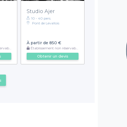
Studio Ajer
10 - 40 pers.
Pont de Levallois
À partir de 850 €
rvable
Établissement non réservable
s
Obtenir un devis
s