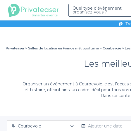
Quel type d'évènement
organisez-vous ?
Tro
Privateaser
Salles de location en France métropolitaine
Courbevoie
Les
Les meille
Organiser un événement à Courbevoie, c'est l'occasi
et histoire, offrant ainsi un cadre idéal pour tous v
Dans ce context
Avec Privateaser, nous vous facilitons la recherche 
Courbevoie
correspondant à tous vos besoins. Que vous recherch
Ajouter une date