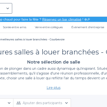
p chaud pour faire la fête ?
Réservez un bar climatisé
! ❄️🎉
Soirée entre amis
Verre entre collègues
Évènement d'entreprise
 meilleures salles à louer branchées - Courbevoie
ures salles à louer branchées -
Notre sélection de salle
on de plonger dans un cadre aussi dynamique qu'inspirant. Situé
os rassemblements, qu'il s'agisse d'une réunion professionnelle, d'
e, choisir une salle à louer qui reflète l'air du temps devient un 
Lire plus
Une gamme variée de salles tendance
et la réservation de salles à louer à Courbevoie. Notre plateform
iez une ambiance chic, une décoration moderne ou des équipeme
Ajouter des participants