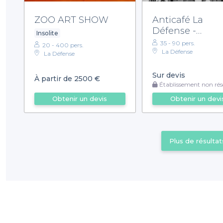
ZOO ART SHOW
Anticafé La
Défense -
Insolite
Privatisation
35 - 90 pers.
20 - 400 pers.
La Défense
La Défense
Sur devis
À partir de 2500 €
Établissement non rése
Obtenir un devis
Obtenir un devi
Plus de résultat