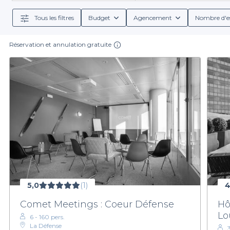
faut ! Chaque salle est 
Tous les filtres
Budget
Agencement
Nombre d'e
L'
expérience de réservation
sur notre site est int
Réservation et annulation gratuite
établissement. Vous trouverez des offres incluant des
votre événement. Nous vous accompag
En choisissant Privateaser, vous optimisez le temps
invités. Ne laissez 
Visitez notre plateforme dès maintenant et explorez t
5,0
(1)
4
Comet Meetings : Coeur Défense
Hô
Lo
6 - 160 pers.
La Défense