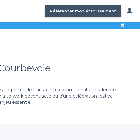
Référencer mon établissement
✖
 Courbevoie
e aux portes de Paris, cette commune allie modernité
un afterwork décontracté ou d'une célébration festive.
enjeu essentiel.
e vous propose un large éventail de
salles branchées
nts audiovisuels de pointe, nous avons ce qu'il vous