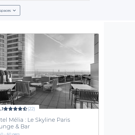
soigneusement sélectionnée pour garantir un cadre agréable et 
spaces
Simplicité et excellence du service
uitive et rapide. En quelques clics, découvrez des options variée
 menus de groupe, des boissons en tous genres – alcoolisées ou 
nons à chaque étape pour vous aider à faire le meilleur choix
 consacré à l'organisation de votre événement tout en accédant 
rien au hasard et profitez de notre expertise pour rendre votre év
outes les salles tendance que Courbevoie a à offrir. Faites le pr
,1
(22)
tel Mélia : Le Skyline Paris
unge & Bar
30 - 60 pers.