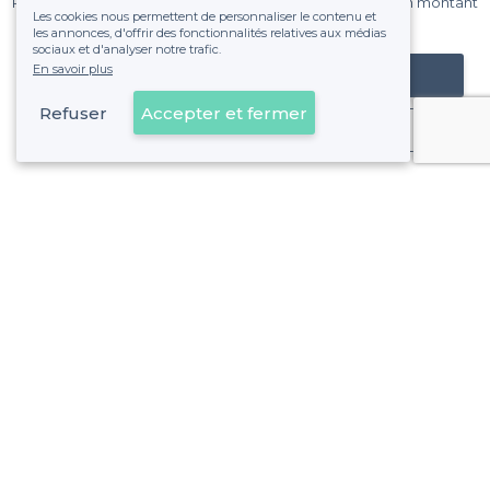
Pas de commissions et sans engagement, vous payez un montant
Les cookies nous permettent de personnaliser le contenu et
fixe sans risque de voir déraper la facture.
les annonces, d'offrir des fonctionnalités relatives aux médias
sociaux et d'analyser notre trafic.
En savoir plus
Référencer mon établissement
Refuser
Accepter et fermer
Déjà client
Béziers - Alentours
<
Les meilleures salles à louer branchées - Hérault
Béziers - Types de lieux
<
Les meilleures salles à louer - Béziers
Les meilleures salles à louer pas chères - Béziers