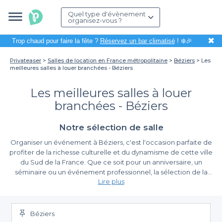
Quel type d'évènement
organisez-vous ?
✖
Trop chaud pour faire la fête ?
Réservez un bar climatisé
! ❄️🎉
Privateaser
Salles de location en France métropolitaine
Béziers
Les
meilleures salles à louer branchées - Béziers
Les meilleures salles à louer
branchées - Béziers
Notre sélection de salle
Organiser un événement à Béziers, c'est l'occasion parfaite de
profiter de la richesse culturelle et du dynamisme de cette ville
du Sud de la France. Que ce soit pour un anniversaire, un
séminaire ou un événement professionnel, la sélection de la
Lire plus
salle appropriée est déterminante pour garantir la réussite de
votre projet. Béziers, avec ses rues animées et son ambiance
Découvrez des espaces uniques
chaleureuse, offre une variété de lieux tant modernes que
traditionnels, répondant ainsi à toutes vos attentes.
Béziers
En utilisant notre plateforme Privateaser, trouver une salle à