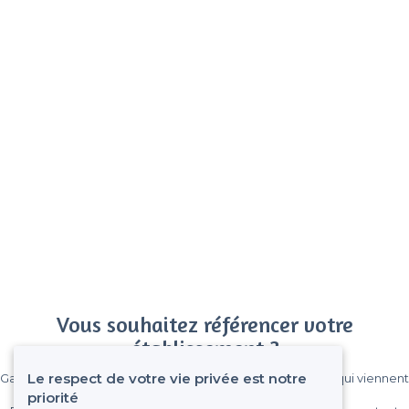
Vous souhaitez référencer votre
établissement ?
Le respect de votre vie privée est notre
Gagnez de nombreux clients parmi le million de visiteurs qui viennent
sur Privateaser chaque mois.
priorité