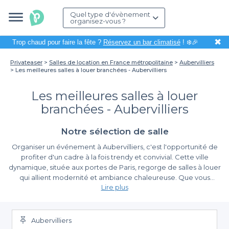
Quel type d'évènement
organisez-vous ?
✖
Trop chaud pour faire la fête ?
Réservez un bar climatisé
! ❄️🎉
Privateaser
Salles de location en France métropolitaine
Aubervilliers
Les meilleures salles à louer branchées - Aubervilliers
Les meilleures salles à louer
branchées - Aubervilliers
Notre sélection de salle
Organiser un événement à Aubervilliers, c'est l'opportunité de
profiter d'un cadre à la fois trendy et convivial. Cette ville
dynamique, située aux portes de Paris, regorge de salles à louer
qui allient modernité et ambiance chaleureuse. Que vous
Lire plus
planifiiez une soirée d'entreprise, un anniversaire ou un cocktail,
il est essentiel de choisir un lieu qui correspond à votre vision
La simplicité de la réservation avec Privateaser
tout en offrant un environnement agréable pour vos invités.
Aubervilliers
Avec l'aide de Privateaser, réserver une salle à Aubervilliers