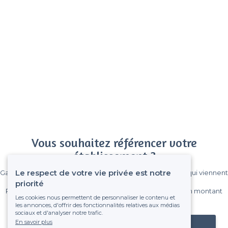
Vous souhaitez référencer votre
établissement ?
Le respect de votre vie privée est notre
Gagnez de nombreux clients parmi le million de visiteurs qui viennent
sur Privateaser chaque mois.
priorité
Pas de commissions et sans engagement, vous payez un montant
Les cookies nous permettent de personnaliser le contenu et
fixe sans risque de voir déraper la facture.
les annonces, d'offrir des fonctionnalités relatives aux médias
sociaux et d'analyser notre trafic.
En savoir plus
Référencer mon établissement