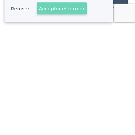
Refuser
Accepter et fermer
Déjà client
Aubervilliers - Alentours
<
Les meilleures salles à louer branchées - Seine-Saint-Denis
Aubervilliers - Types de lieux
<
Les meilleures salles à louer - Aubervilliers
Les meilleures salles à louer où faire un karaoke - Aubervill